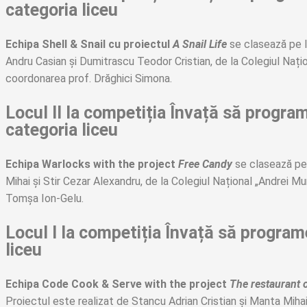
categoria liceu
Echipa Shell & Snail cu proiectul
A Snail Life
se clasează pe l
Andru Casian și Dumitrascu Teodor Cristian, de la Colegiul Națion
coordonarea prof. Drăghici Simona.
Locul II la competiția Învață să progra
categoria liceu
Echipa Warlocks
with the project
Free Candy
se clasează pe 
Mihai și Stir Cezar Alexandru, de la Colegiul Național „Andrei M
Tomșa Ion-Gelu.
Locul I la competiția Învață să program
liceu
Echipa Code Cook & Serve
with the project
The restaurant 
Proiectul este realizat de Stancu Adrian Cristian și Manta Mihai,