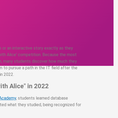
 or an interactive story exactly as they
with Alice' competition. Because the most
ion, many students discover how much they
to pursue a path in the IT field after the
in 2022.
ith Alice" in 2022
 Academy
, students learned database
ated what they studied, being recognized for