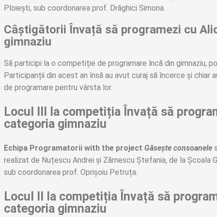
Ploiești, sub coordonarea prof. Drăghici Simona.
Câștigătorii Învață să programezi cu Ali
gimnaziu
Să participi la o competiție de programare încă din gimnaziu, po
Participanții din acest an însă au avut curaj să încerce și chia
de programare pentru vârsta lor.
Locul III la competiția Învață să progra
categoria gimnaziu
Echipa Programatorii
with the project
Găsește consoanele
s
realizat de Nuțescu Andrei și Zărnescu Ștefania, de la Școala G
sub coordonarea prof. Oprișoiu Petruța.
Locul II la competiția Învață să progra
categoria gimnaziu