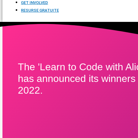
GET INVOLVED
RESURSE GRATUITE
The 'Learn to Code with Ali
has announced its winners 
2022.