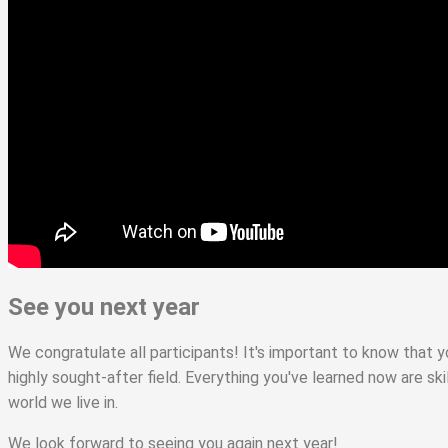
See you next year
We congratulate all participants! It's important to know that yo
highly sought-after field. Everything you've learned now are skill
world we live in.
We look forward to seeing you again next year!