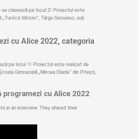
h
se clasează pe locul 2! Proiectul este
lă „Turóczi Mózes”, Târgu Secuiesc, sub
ezi cu Alice 2022, categoria
ză pe locul 1! Proiectul este realizat de
coala Gimnazială „Mircea Eliade” din Pitești,
să programezi cu Alice 2022
s in an interview. They shared their