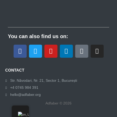
You can also find us on:
F
T
Y
L
T
I
a
w
o
i
i
n
c
i
u
n
k
s
e
t
t
k
t
t
CONTACT
b
t
u
e
o
a
o
e
b
d
k
g
Str. Năvodari, Nr. 21, Sector 1, București
o
r
e
i
r
+4 0745 984 391
k
n
a
hello@adfaber.org
m
Adfaber © 2026