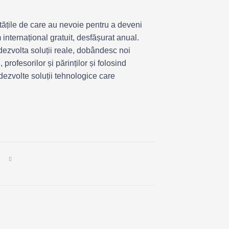
litățile de care au nevoie pentru a deveni
internațional gratuit, desfășurat anual.
ezvolta soluții reale, dobândesc noi
 profesorilor și părinților și folosind
 dezvolte soluții tehnologice care