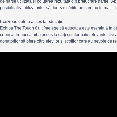
de hârtie utilizată și poluarea rezultată din prelucrare hârtiei. A
posibilitatea utilizatorilor să doneze cărțile pe care nu le mai ci
EcoReads oferă acces la educație
Echipa The Tough Cult înțelege că educația este esențială în de
copiii ar trebui să aibă acces la cărți și informații relevante. De 
donatorilor să ofere cărți elevilor și școlilor care au nevoie de r