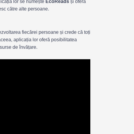
plicația lor se numește
EcoReads
și oferă
tesc către alte persoane.
zvoltarea fiecărei persoane și crede că toți
aceea, aplicația lor oferă posibilitatea
esurse de învățare.