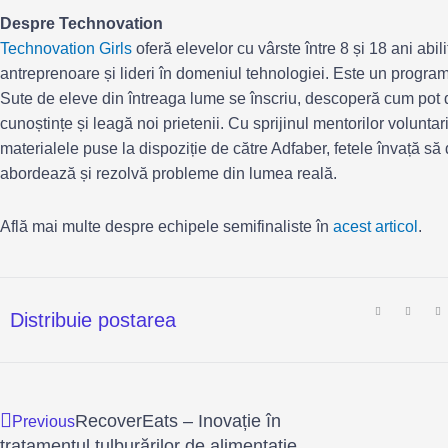
Despre Technovation
Technovation Girls
oferă elevelor cu vârste între 8 și 18 ani abi
antreprenoare și lideri în domeniul tehnologiei. Este un program 
Sute de eleve din întreaga lume se înscriu, descoperă cum pot d
cunoștințe și leagă noi prietenii. Cu sprijinul mentorilor voluntari,
materialele puse la dispoziție de către Adfaber, fetele învață să
abordează și rezolvă probleme din lumea reală.
Află mai multe despre echipele semifinaliste în
acest articol
.
Distribuie postarea
Prev
Next
RecoverEats – Inovație în
Previous
tratamentul tulburărilor de alimentație