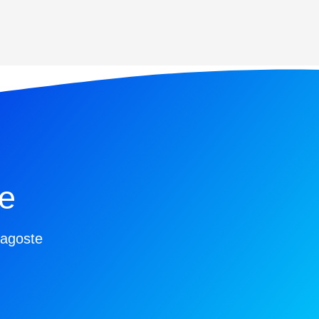
e
ragoste