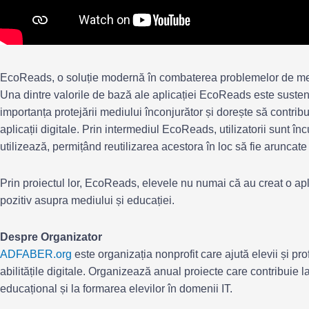
EcoReads, o soluție modernă în combaterea problemelor de m
Una dintre valorile de bază ale aplicației EcoReads este susten
importanța protejării mediului înconjurător și dorește să contribu
aplicații digitale. Prin intermediul EcoReads, utilizatorii sunt în
utilizează, permițând reutilizarea acestora în loc să fie aruncate
Prin proiectul lor, EcoReads, elevele nu numai că au creat o apl
pozitiv asupra mediului și educației.
Despre Organizator
ADFABER.org
este organizația nonprofit care ajută elevii și prof
abilitățile digitale. Organizează anual proiecte care contribuie 
educațional și la formarea elevilor în domenii IT.