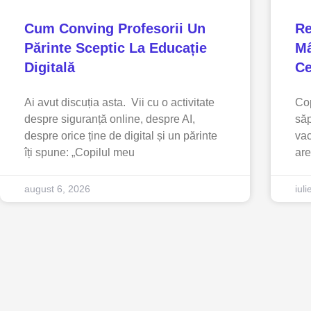
Cum Conving Profesorii Un
Re
Părinte Sceptic La Educație
Mâ
Digitală
Ce
Ai avut discuția asta. Vii cu o activitate
Cop
despre siguranță online, despre AI,
săp
despre orice ține de digital și un părinte
vac
îți spune: „Copilul meu
are
august 6, 2026
iul