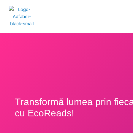
Skip
to
content
Transformă lumea prin fiec
cu EcoReads!