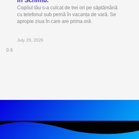
Copilul tău s-a culcat de trei ori pe săptămână
cu telefonul sub pernă în vacanța de vară. Se
apropie ziua în care are prima oră
July 29, 2026