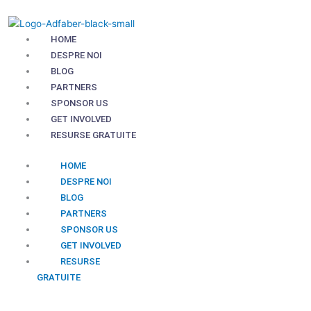
Skip
to
content
HOME
DESPRE NOI
BLOG
PARTNERS
SPONSOR US
GET INVOLVED
RESURSE GRATUITE
HOME
DESPRE NOI
BLOG
PARTNERS
SPONSOR US
GET INVOLVED
RESURSE
GRATUITE