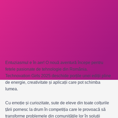
Entuziasmul e în aer! O nouă aventură începe pentru
fetele pasionate de tehnologie din România.
Technovation Girls 2025 deschide porțile unei ediții pline
de energie, creativitate și aplicații care pot schimba
lumea.
Cu emoție și curiozitate, sute de eleve din toate colțurile
țării pornesc la drum în competiția care le provoacă să
transforme problemele din comunitățile lor în soluții