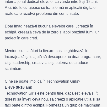
internațional dedicat elevelor cu vârste între 8 și 18 ani.
Aici, ideile curajoase se transformă în aplicații digitale
reale care rezolvă probleme din comunitate.
Doar imaginează-ți bucuria elevelor care lucrează în
echipă, creează ceva de la zero și apoi prezintă lumii un
proiect în care cred.
Mentorii sunt alături la fiecare pas: le ghidează, le
încurajează și le ajută să descopere nu doar programare,
ci și leadership, creativitate și puterea de a aduce
schimbare.
Cine se poate implica în Technovation Girls?
Eleve (8-18 ani)
Technovation Girls este pentru tine, dacă ești elevă și îți
dorești să înveți ceva nou, să creezi o aplicație utilă și să
faci parte dintr-o echipă. Formează un grup de maximum