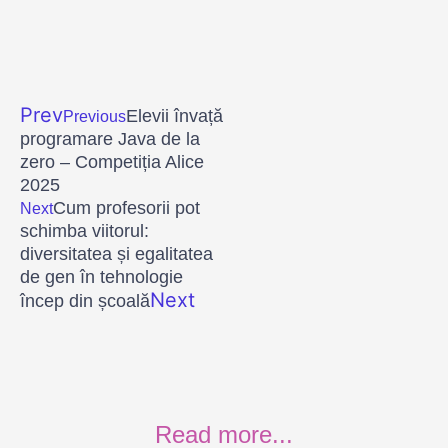
Prev
Elevii învață
Previous
programare Java de la
zero – Competiția Alice
2025
Cum profesorii pot
Next
schimba viitorul:
diversitatea și egalitatea
de gen în tehnologie
Next
încep din școală
Read more...