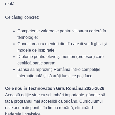
reală.
Ce câștigi concret:
Competențe valoroase pentru viitoarea carieră în
tehnologie;
Conectarea cu mentori din IT care îți vor fi ghizi și
modele de inspirație;
Diplome pentru eleve și mentori (profesori) care
certifică participarea;
Șansa să reprezinți România într-o competiție
internațională și să arăți lumii ce poți face.
Ce e nou în Technovation Girls România 2025-2026
Această ediție vine cu schimbări importante, gândite să
facă programul mai accesibil ca oricând. Curriculumul
este acum disponibil în limba română, eliminând
barierele lingvistice.