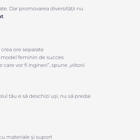
ate. Dar promovarea diversității nu
nt
.
 crea ore separate
 model feminin de succes
e care vor fi ingineri”, spune „viitorii
lul tău e să deschizi uși, nu să predai
u materiale și suport