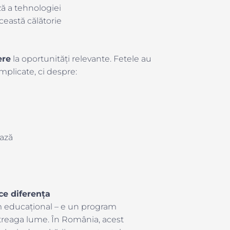
ă a tehnologiei
ceastă călătorie
ere
la oportunități relevante. Fetele au
plicate, ci despre:
ează
ce diferența
 educațional – e un program
întreaga lume. În România, acest