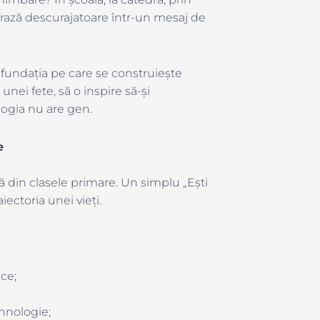
frază descurajatoare într-un mesaj de
fundația pe care se construiește
unei fete, să o inspire să-și
ogia nu are gen.
e
că din clasele primare. Un simplu „Ești
ectoria unei vieți.
ce;
hnologie;