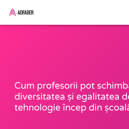
Skip
to
content
Cum profesorii pot schimba
diversitatea și egalitatea d
tehnologie încep din școal