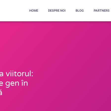
HOME
DESPRE NOI
BLOG
PARTNERS
 viitorul:
e gen în
ă