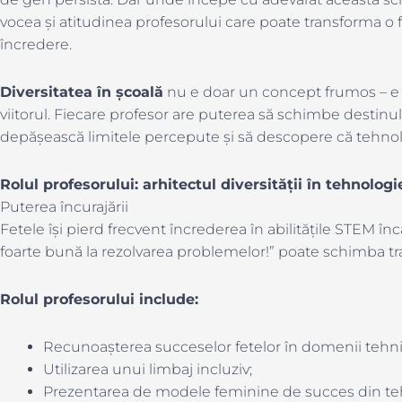
vocea și atitudinea profesorului care poate transforma o 
încredere.
Diversitatea în școală
nu e doar un concept frumos – e 
viitorul. Fiecare profesor are puterea să schimbe destinul 
depășească limitele percepute și să descopere că tehnol
Rolul profesorului: arhitectul diversității în tehnologi
Puterea încurajării
Fetele își pierd frecvent încrederea în abilitățile STEM în
foarte bună la rezolvarea problemelor!” poate schimba trai
Rolul profesorului include:
Recunoașterea succeselor fetelor în domenii tehni
Utilizarea unui limbaj incluziv;
Prezentarea de modele feminine de succes din te