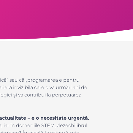
atică” sau că „programarea e pentru
rieră invizibilă care o va urmări ani de
ogiei și va contribui la perpetuarea
ctualitate – e o necesitate urgentă.
 iar în domeniile STEM, dezechilibrul
imbare? În școală, la catedră, prin