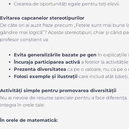
Crearea de oportunități egale pentru toți elevii.
Evitarea capcanelor stereotipurilor
De câte ori ai auzit fraze precum „Fetele sunt mai bune la 
gândire mai logică”? Aceste stereotipuri, chiar și când par 
profesor conștient va:
Evita generalizările bazate pe gen
în explicațiile 
Încuraja participarea activă
a fetelor la activitățil
Prezenta diversitatea
ca pe o valoare, nu ca pe o
Folosi exemple și ilustrații
care includ atât băieți, 
Activități simple pentru promovarea diversității
Nu ai nevoie de resurse speciale pentru a face diferența. I
integra în orele tale:
În orele de matematică: