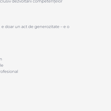
xclusiv dezvoltării competențelor
e doar un act de generozitate – e o
on
le
rofesional