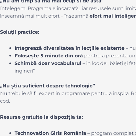
„Nu am timp să mă mai ocup și de asta”
Înțelegem. Programa e încărcată, iar resursele sunt limit
înseamnă mai mult efort – înseamnă
efort mai intelige
Soluții practice:
Integrează diversitatea în lecțiile existente
– nu
Folosește 5 minute din oră
pentru a prezenta un
Schimbă doar vocabularul
– în loc de „băieți și fet
ingineri”
„Nu știu suficient despre tehnologie”
Nu trebuie să fii expert în programare pentru a inspira. Ro
cod.
Resurse gratuite la dispoziția ta:
Technovation Girls România
– program complet c