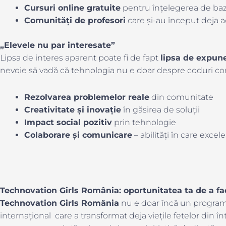
Cursuri online gratuite
pentru înțelegerea de baz
Comunități de profesori
care și-au început deja a
„Elevele nu par interesate”
Lipsa de interes aparent poate fi de fapt
lipsa de expun
nevoie să vadă că tehnologia nu e doar despre coduri com
Rezolvarea problemelor reale
din comunitate
Creativitate și inovație
în găsirea de soluții
Impact social pozitiv
prin tehnologie
Colaborare și comunicare
– abilități în care excel
Technovation Girls România: oportunitatea ta de a fa
Technovation Girls România
nu e doar încă un program
internațional care a transformat deja viețile fetelor din 