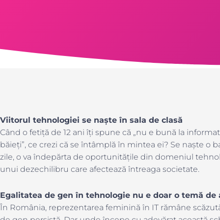
Viitorul tehnologiei se naște în sala de clasă
Când o fetiță de 12 ani îți spune că „nu e bună la inform
băieți”, ce crezi că se întâmplă în mintea ei? Se naște o ba
zile, o va îndepărta de oportunitățile din domeniul tehnol
unui dezechilibru care afectează întreaga societate.
Egalitatea de gen în tehnologie nu e doar o temă de a
În România, reprezentarea feminină în IT rămâne scăzută,
de gen persistă. Dar unde începe cu adevărat această sch