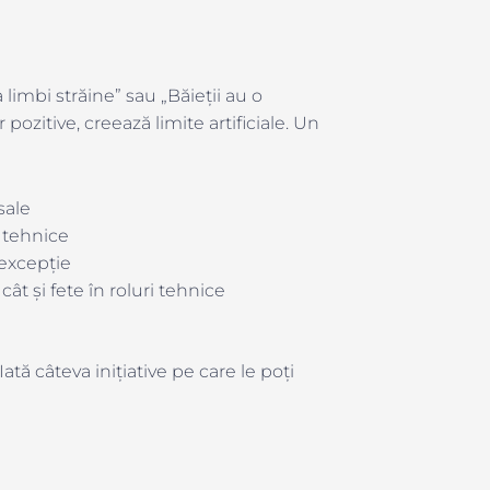
limbi străine” sau „Băieții au o
pozitive, creează limite artificiale. Un
sale
e tehnice
 excepție
cât și fete în roluri tehnice
ată câteva inițiative pe care le poți