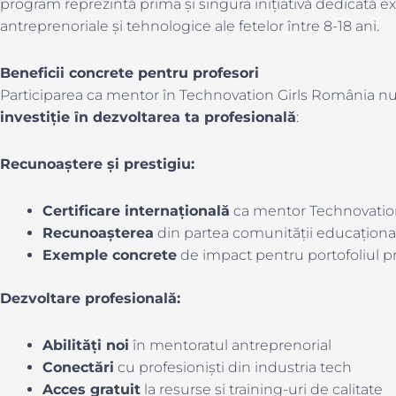
program reprezintă prima și singura inițiativă dedicată e
antreprenoriale și tehnologice ale fetelor între 8-18 ani.
Beneficii concrete pentru profesori
Participarea ca mentor în Technovation Girls România nu 
investiție în dezvoltarea ta profesională
:
Recunoaștere și prestigiu:
Certificare internațională
ca mentor Technovati
Recunoașterea
din partea comunității educaționa
Exemple concrete
de impact pentru portofoliul p
Dezvoltare profesională:
Abilități noi
în mentoratul antreprenorial
Conectări
cu profesioniști din industria tech
Acces gratuit
la resurse și training-uri de calitate