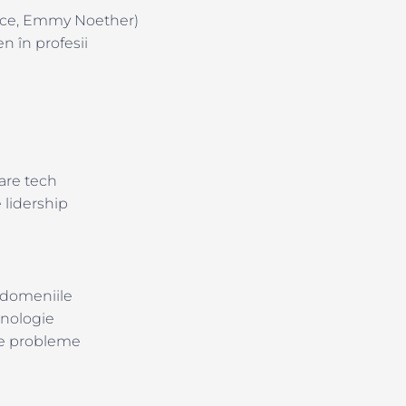
ace, Emmy Noether)
n în profesii
are tech
 lidership
 domeniile
ehnologie
 de probleme