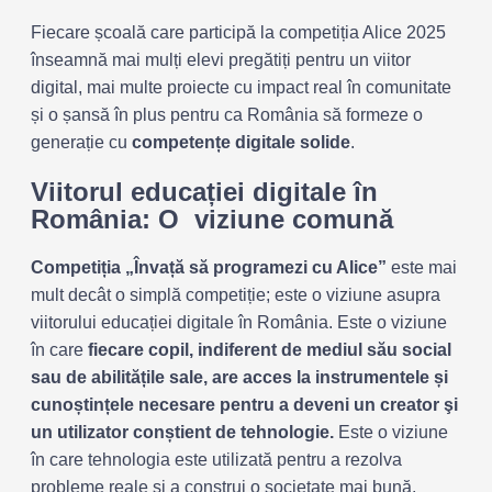
Fiecare școală care participă la competiția Alice 2025
înseamnă mai mulți elevi pregătiți pentru un viitor
digital, mai multe proiecte cu impact real în comunitate
și o șansă în plus pentru ca România să formeze o
generație cu
competențe digitale solide
.
Viitorul educației digitale în
România: O viziune comună
Competiția „Învață să programezi cu Alice”
este mai
mult decât o simplă competiție; este o viziune asupra
viitorului educației digitale în România. Este o viziune
în care
fiecare copil, indiferent de mediul său social
sau de abilitățile sale, are acces la instrumentele și
cunoștințele necesare pentru a deveni un creator şi
un utilizator conștient de tehnologie.
Este o viziune
în care tehnologia este utilizată pentru a rezolva
probleme reale și a construi o societate mai bună.