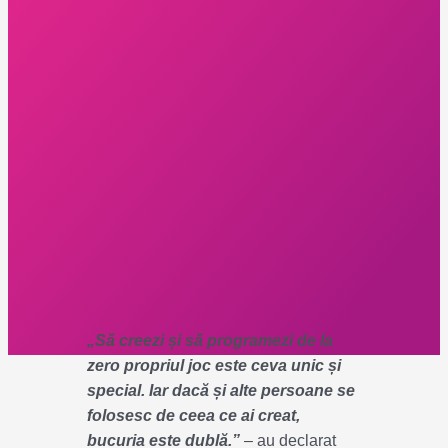
„Să creezi și să programezi de la
zero propriul joc este ceva unic și
special. Iar dacă și alte persoane se
folosesc de ceea ce ai creat,
bucuria este dublă.”
– au declarat