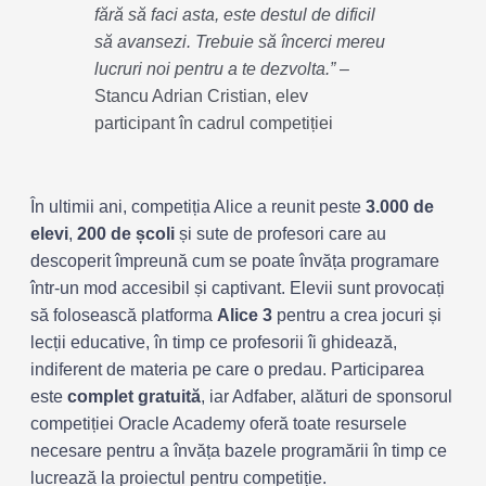
fără să faci asta, este destul de dificil
să avansezi. Trebuie să încerci mereu
lucruri noi pentru a te dezvolta.”
–
Stancu Adrian Cristian, elev
participant în cadrul competiției
În ultimii ani, competiția Alice a reunit peste
3.000 de
elevi
,
200 de școli
și sute de profesori care au
descoperit împreună cum se poate învăța programare
într-un mod accesibil și captivant. Elevii sunt provocați
să folosească platforma
Alice 3
pentru a crea jocuri și
lecții educative, în timp ce profesorii îi ghidează,
indiferent de materia pe care o predau. Participarea
este
complet gratuită
, iar Adfaber, alături de sponsorul
competiției Oracle Academy oferă toate resursele
necesare pentru a învăța bazele programării în timp ce
lucrează la proiectul pentru competiție.