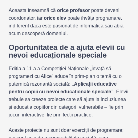
Aceasta înseamnă că
orice profesor
poate deveni
coordonator, iar
orice elev
poate învăța programare,
indiferent dacă este pasionat de informatică sau abia
acum descoperă domeniul.
Oportunitatea de a ajuta elevii cu
nevoi educaționale speciale
Ediția a 11-a a Competiției Naționale „Învață să
programezi cu Alice” aduce în prim-plan o temă cu o
puternică rezonanță socială:
„Aplicații educative
pentru copiii cu nevoi educaționale speciale”
. Elevii
trebuie sa creeze proiecte care să ajute la incluziunea
și educația copiilor din categorii vulnerabile – fie prin
jocuri interactive, fie prin lecții practice.
Aceste proiecte nu sunt doar exerciții de programare;
ele sunt acte de responsabilitate socială, care