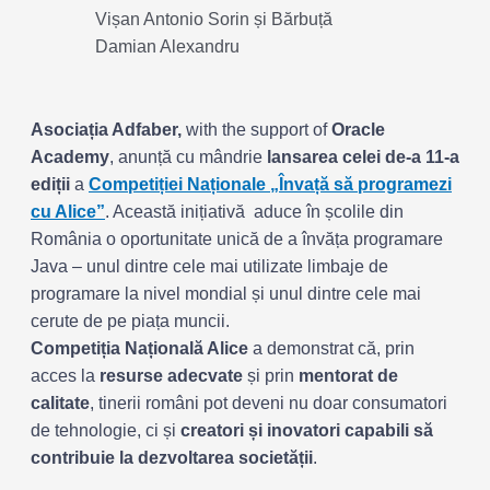
Vișan Antonio Sorin și Bărbuță
Damian Alexandru
Asociația Adfaber,
with the support of
Oracle
Academy
, anunță cu mândrie
lansarea celei de-a 11-a
ediții
a
Competiției Naționale „Învață să programezi
cu Alice”
. Această inițiativă aduce în școlile din
România o oportunitate unică de a învăța programare
Java – unul dintre cele mai utilizate limbaje de
programare la nivel mondial și unul dintre cele mai
cerute de pe piața muncii.
Competiția Națională Alice
a demonstrat că, prin
acces la
resurse adecvate
și prin
mentorat de
calitate
, tinerii români pot deveni nu doar consumatori
de tehnologie, ci și
creatori și inovatori capabili să
contribuie la dezvoltarea societății
.