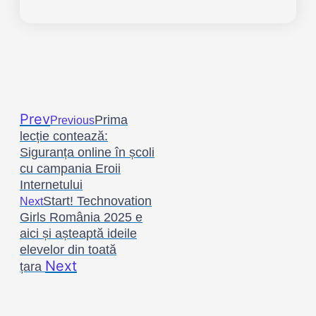
Prev
Prima
Previous
lecție contează:
Siguranța online în școli
cu campania Eroii
Internetului
Start! Technovation
Next
Girls România 2025 e
aici și așteaptă ideile
elevelor din toată
Next
țara