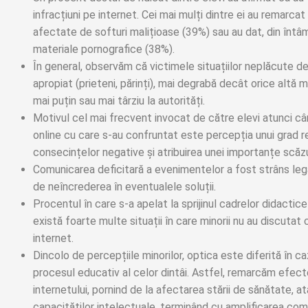
infracțiuni pe internet. Cei mai mulți dintre ei au remarcat
afectate de softuri malițioase (39%) sau au dat, din întâm
materiale pornografice (38%).
În general, observăm că victimele situațiilor neplăcute de
apropiat (prieteni, părinți), mai degrabă decât orice altă 
mai puțin sau mai târziu la autorități.
Motivul cel mai frecvent invocat de către elevi atunci câ
online cu care s-au confruntat este percepția unui grad red
consecințelor negative și atribuirea unei importanțe scăz
Comunicarea deficitară a evenimentelor a fost strâns leg
de neîncrederea în eventualele soluții.
Procentul în care s-a apelat la sprijinul cadrelor didact
există foarte multe situații în care minorii nu au discuta
internet.
Dincolo de percepțiile minorilor, optica este diferită în ca
procesul educativ al celor dintâi. Astfel, remarcăm efecte
internetului, pornind de la afectarea stării de sănătate, atâ
capacităților intelectuale, terminând cu amplificarea co