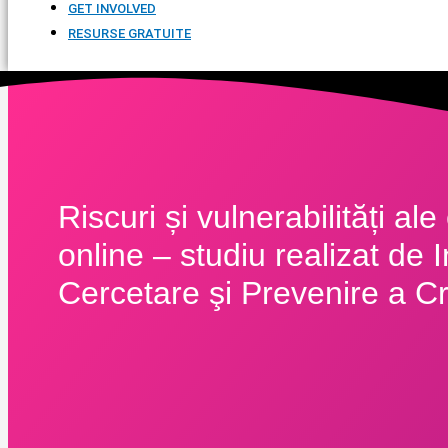
GET INVOLVED
RESURSE GRATUITE
Riscuri și vulnerabilități ale
online – studiu realizat de I
Cercetare şi Prevenire a Cri