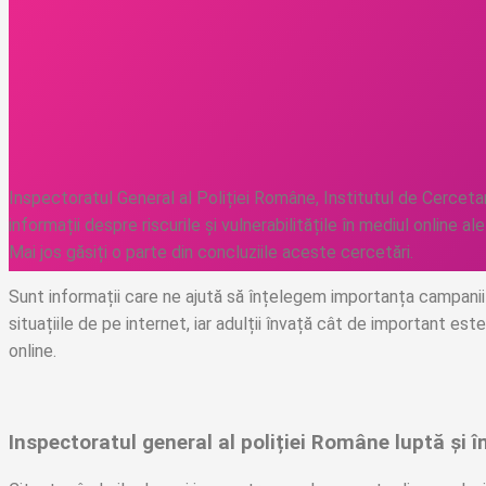
Inspectoratul General al Poliției Române, Institutul de Cercetare
informații despre riscurile și vulnerabilitățile în mediul online al
Mai jos găsiți o parte din concluziile aceste cercetări.
Sunt informații care ne ajută să înțelegem importanța campaniil
situațiile de pe internet, iar adulții învață cât de important es
online.
Inspectoratul general al poliției Române luptă și î