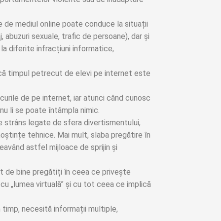
e de mediul online poate conduce la situații
, abuzuri sexuale, trafic de persoane), dar și
 la diferite infracțiuni informatice,
e că timpul petrecut de elevi pe internet este
riscurile de pe internet, iar atunci când cunosc
nu li se poate întâmpla nimic.
e strâns legate de sfera divertismentului,
oștințe tehnice. Mai mult, slaba pregătire în
eavând astfel mijloace de sprijin și
nt de bine pregătiți în ceea ce privește
nt cu „lumea virtuală” și cu tot ceea ce implică
 timp, necesită informații multiple,