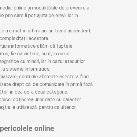
mediul online și modalitățile de prevenire a
e prin care îi pot ajuta pe elevii lor în
ice a urmat în ultimii ani un trend ascendent,
 complexității acestora.
cțiuni informatice aflăm că faptele
ori, fie ca victime, sunt, în cazul
ografice cu minori, iar în cazul atacurilor
 la sisteme informatice.
ializare, conturile aferente acestora fiind
lizate drept căi de comunicare în primă fază,
țător, în cea de-a doua categorie.
 obicei obținerea unor date cu caracter
tia le utilizează, pentru ca ulterior,
pericolele online