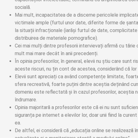
socială.
Mai mult, incapacitatea de a discerne pericolele implicat
victimale ample (furtul unor date, diferite forme de șantaj
la situații infracționale (iarăși furtul de date, complicitate
distribuirea de materiale pornografice).
Cei mai mulți dintre profesorii intervievați afirmă cu tări
mult mai mare decât în anii precedenți.
În opinia profesorilor, în general, elevii nu știu care sunt 
aceste riscuri, nu țin cont de acestea, considerând că lor 
Elevii sunt apreciați ca având competențe limitate, foart
sfera recreativă, foarte puțini dintre aceștia deținând cun
domeniu este reflectată și în cazul profesorilor, aceștia n
îndrumare.
Opinia majoritară a profesorilor este că ei nu sunt suficie
siguranța pe internet a elevilor lor, doar unii fiind la cure
ea.
De altfel, ei consideră că „educația online se realizează în