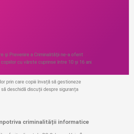
 şi Prevenire a Criminalităţii ne-a oferit
e copiilor cu vârste cuprinse între 10 și 16 ani.
or prin care copiii învață să gestioneze
te să deschidă discuții despre siguranța
mpotriva criminalității informatice