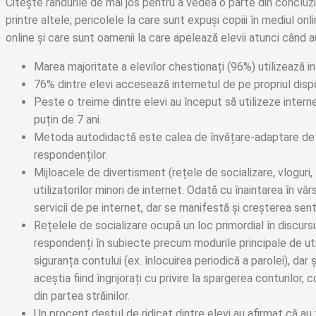
Citește rândurile de mai jos pentru a vedea o parte din concluzi
printre altele, pericolele la care sunt expuși copiii în mediul onli
online și care sunt oamenii la care apelează elevii atunci când 
Marea majoritate a elevilor chestionați (96%) utilizează int
76% dintre elevi accesează internetul de pe propriul dispo
Peste o treime dintre elevi au început să utilizeze intern
puțin de 7 ani.
Metoda autodidactă este calea de învățare-adaptare defi
respondenților.
Mijloacele de divertisment (rețele de socializare, vlogur
utilizatorilor minori de internet. Odată cu înaintarea în vârst
servicii de pe internet, dar se manifestă și creșterea sen
Rețelele de socializare ocupă un loc primordial în discurs
respondenți în subiecte precum modurile principale de uti
siguranța contului (ex. înlocuirea periodică a parolei), dar 
aceștia fiind îngrijorați cu privire la spargerea conturilor, 
din partea străinilor.
Un procent destul de ridicat dintre elevi au afirmat că au 