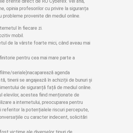
ile oferite direct de RO Cyberex. Vei afla,
ne, opinia profesorilor cu privire la siguranța
au probleme provenite din mediul online.
ernetul în fiecare zi.
zitiv mobil.
etul de la vârste foarte mici, când aveau mai
nitorie pentru cea mai mare parte a
i, filme/seriale)nacaparează agenda
ă, tinerii se angajează în achiziții de bunuri și
timentului de siguranță față de mediul online.
ul elevilor, acestea fiind menționate de
lizare a internetului, preocuparea pentru
și referitor la potențialele riscuri percepute,
conversațiile cu caracter indecent, solicitări
fost victime ale diverselor tipuri de