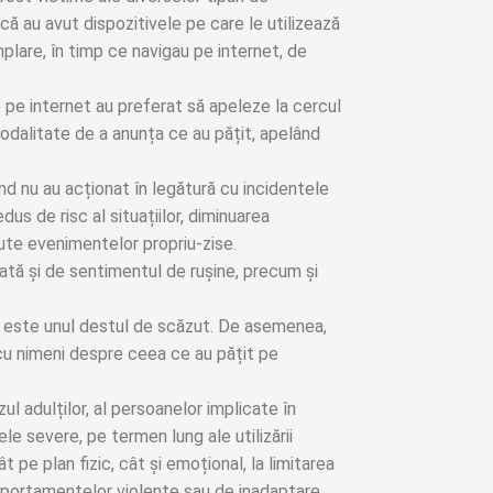
 că au avut dispozitivele pe care le utilizează
plare, în timp ce navigau pe internet, de
 pe internet au preferat să apeleze la cercul
modalitate de a anunța ce au pățit, apelând
nd nu au acționat în legătură cu incidentele
us de risc al situațiilor, diminuarea
ute evenimentelor propriu-zise.
ată și de sentimentul de rușine, precum și
ice este unul destul de scăzut. De asemenea,
t cu nimeni despre ceea ce au pățit pe
zul adulților, al persoanelor implicate în
le severe, pe termen lung ale utilizării
t pe plan fizic, cât și emoțional, la limitarea
mportamentelor violente sau de inadaptare