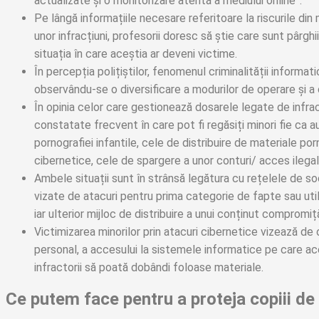
actualizate și o monitorizare atentă a mediului online”.
Pe lângă informațiile necesare referitoare la riscurile din 
unor infracțiuni, profesorii doresc să știe care sunt pârghiil
situația în care aceștia ar deveni victime.
În percepția polițiștilor, fenomenul criminalității informat
observându-se o diversificare a modurilor de operare și a
În opinia celor care gestionează dosarele legate de infra
constatate frecvent în care pot fi regăsiți minori fie ca aut
pornografiei infantile, cele de distribuire de materiale porn
cibernetice, cele de spargere a unor conturi/ acces ilegal
Ambele situații sunt în strânsă legătura cu rețelele de soc
vizate de atacuri pentru prima categorie de fapte sau uti
iar ulterior mijloc de distribuire a unui conținut compromi
Victimizarea minorilor prin atacuri cibernetice vizează de
personal, a accesului la sistemele informatice pe care aceș
infractorii să poată dobândi foloase materiale.
Ce putem face pentru a proteja copiii de 