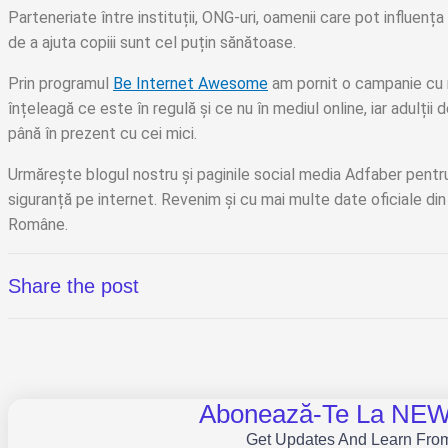
Parteneriate între instituții, ONG-uri, oamenii care pot influența 
de a ajuta copiii sunt cel puțin sănătoase.
Prin programul
Be Internet Awesome
am pornit o campanie cu re
înțeleagă ce este în regulă și ce nu în mediul online, iar adulții
până în prezent cu cei mici.
Urmărește blogul nostru și paginile social media Adfaber pentru
siguranță pe internet. Revenim și cu mai multe date oficiale din
Române.
Share the post
Abonează-Te La N
Get Updates And Learn Fro