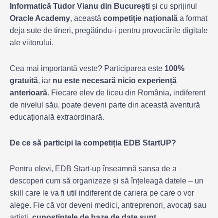
Informatică Tudor Vianu din București
și cu sprijinul
Oracle Academy
, această
competiție națională
a format
deja sute de tineri, pregătindu-i pentru provocările digitale
ale viitorului.
Cea mai importantă veste? Participarea este
100%
gratuită
, iar
nu este necesară nicio experiență
anterioară
. Fiecare elev de liceu din România, indiferent
de nivelul său, poate deveni parte din această aventură
educațională extraordinară.
De ce să participi la competiția EDB StartUP?
Pentru elevi, EDB Start-up înseamnă șansa de a
descoperi cum să organizeze și să înțeleagă datele – un
skill care le va fi util indiferent de cariera pe care o vor
alege. Fie că vor deveni medici, antreprenori, avocați sau
artiști,
cunoștințele de baze de date sunt