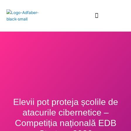
Skip
to
content
Elevii pot proteja școlile de
atacurile cibernetice –
Competiția națională EDB