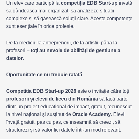
Un elev care participă la
competiția EDB Start-up
învață
să gândească mai organizat, să analizeze situații
complexe și să găsească soluții clare. Aceste competențe
sunt esențiale în orice profesie.
De la medicii, la antreprenorii, de la artiștii, până la
profesori –
toți au nevoie de abilități de gestiune a
datelor
.
Oportunitate ce nu trebuie ratată
Competiția EDB Start-up 2026
este o invitație către toți
profesorii și elevii de liceu din România
să facă parte
dintr-un proiect educațional de impact, gratuit, recunoscut
la nivel național și susținut de
Oracle Academy
. Elevii
învață gratuit, pas cu pas, ce înseamnă să creezi, să
structurezi și să valorifici datele într-un mod relevant.