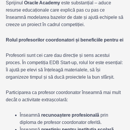
Sprijinul
Oracle Academy
este substanțial – aduce
resurse educaționale care explică pas cu pas ce
înseamnă modelarea bazelor de date și ajută echipele să
creeze un proiect în cadrul competiției.
Rolul profesorilor coordonatori și beneficiile pentru ei
Profesorii sunt cei care dau direcție și sens acestui
proces. În competiția EDB Start-up, rolul lor este esențial:
îi ajută pe elevi să înțeleagă materialele, să își
organizeze timpul și să ducă proiectele la bun sfârșit.
Participarea ca profesor coordonator înseamnă mai mult
decât o activitate extrașcolară:
Înseamnă
recunoaștere profesională
prin
diploma de profesor coordonator oferită.
Înseamnă
prestigiu pentru instituția școlară
,