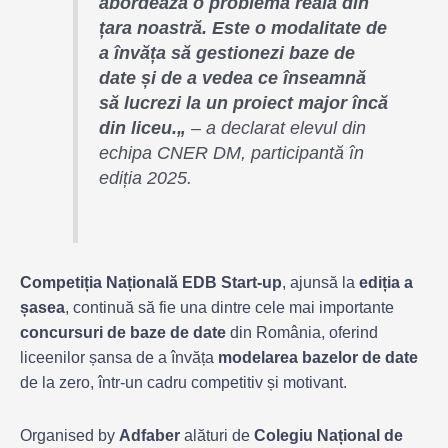
abordează o problemă reală din
țara noastră. Este o modalitate de
a învăța să gestionezi baze de
date și de a vedea ce înseamnă
să lucrezi la un proiect major încă
din liceu.
„
– a declarat elevul din
echipa CNER DM, participantă în
ediția 2025.
Competiția Națională EDB Start-up
, ajunsă la
ediția a
șasea
, continuă să fie una dintre cele mai importante
concursuri de baze de date
din România, oferind
liceenilor șansa de a învăța
modelarea bazelor de date
de la zero, într-un cadru competitiv și motivant.
Organised by
Adfaber
alături de
Colegiu Național de