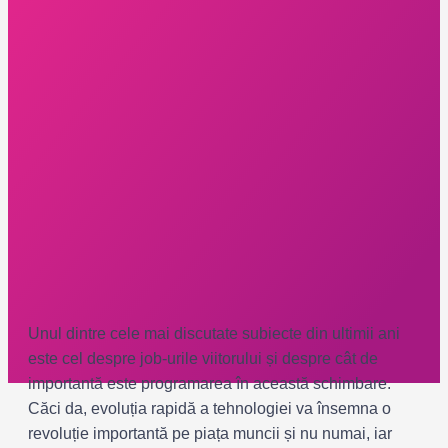
Unul dintre cele mai discutate subiecte din ultimii ani
este cel despre job-urile viitorului și despre cât de
importantă este programarea în această schimbare.
Căci da, evoluția rapidă a tehnologiei va însemna o
revoluție importantă pe piața muncii și nu numai, iar