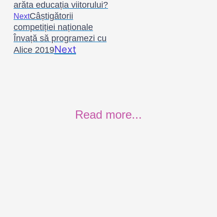
arăta educația viitorului?
Câștigătorii
Next
competiției naționale
Învață să programezi cu
Next
Alice 2019
Read more...