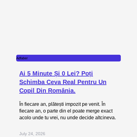
Adfaber
Ai 5 Minute Și 0 Lei? Poți
Schimba Ceva Real Pentru Un
Copil Din România.
În fiecare an, plătești impozit pe venit. În
fiecare an, o parte din el poate merge exact
acolo unde tu vrei, nu unde decide altcineva.
July 24, 2026