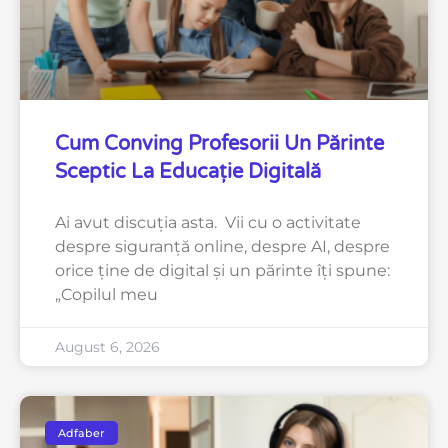
Cum Conving Profesorii Un Părinte
Sceptic La Educație Digitală
Ai avut discuția asta. Vii cu o activitate
despre siguranță online, despre AI, despre
orice ține de digital și un părinte îți spune:
„Copilul meu
August 6, 2026
Adfaber