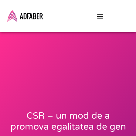
Skip
to
content
CSR – un mod de a
promova egalitatea de gen