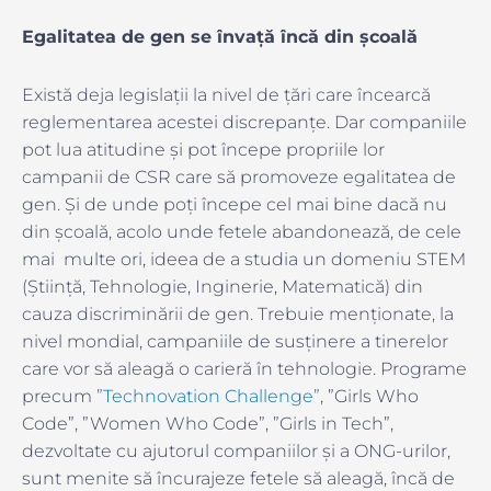
Egalitatea de gen se învață încă din școală
Există deja legislații la nivel de țări care încearcă
reglementarea acestei discrepanțe. Dar companiile
pot lua atitudine și pot începe propriile lor
campanii de CSR care să promoveze egalitatea de
gen. Și de unde poți începe cel mai bine dacă nu
din școală, acolo unde fetele abandonează, de cele
mai multe ori, ideea de a studia un domeniu STEM
(Știință, Tehnologie, Inginerie, Matematică) din
cauza discriminării de gen. Trebuie menționate, la
nivel mondial, campaniile de susținere a tinerelor
care vor să aleagă o carieră în tehnologie. Programe
precum
”Technovation Challenge”
, ”Girls Who
Code”, ”Women Who Code”, ”Girls in Tech”,
dezvoltate cu ajutorul companiilor și a ONG-urilor,
sunt menite să încurajeze fetele să aleagă, încă de