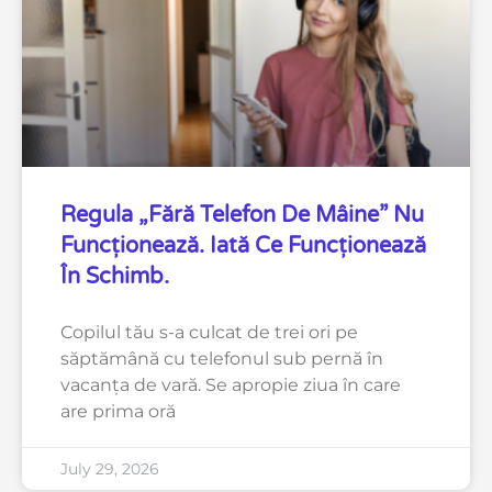
Regula „fără Telefon De Mâine” Nu
Funcționează. Iată Ce Funcționează
În Schimb.
Copilul tău s-a culcat de trei ori pe
săptămână cu telefonul sub pernă în
vacanța de vară. Se apropie ziua în care
are prima oră
July 29, 2026