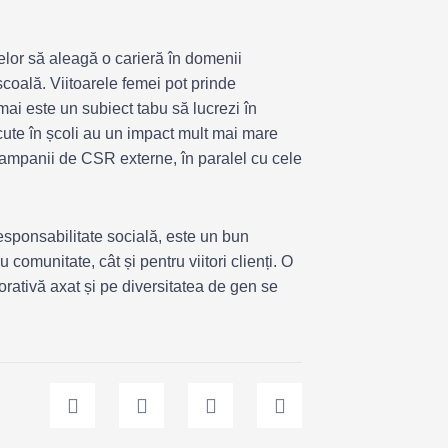
elor să aleagă o carieră în domenii
școală. Viitoarele femei pot prinde
mai este un subiect tabu să lucrezi în
te în școli au un impact mult mai mare
campanii de CSR externe, în paralel cu cele
esponsabilitate socială, este un bun
munitate, cât și pentru viitori clienți. O
rativă axat și pe diversitatea de gen se