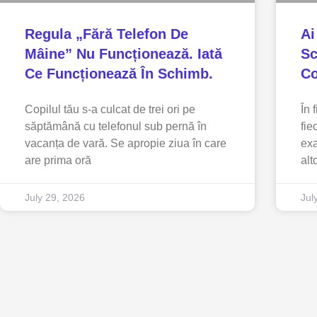
Regula „fără Telefon De
Ai
Mâine” Nu Funcționează. Iată
Sc
Ce Funcționează În Schimb.
Co
Copilul tău s-a culcat de trei ori pe
În 
săptămână cu telefonul sub pernă în
fie
vacanța de vară. Se apropie ziua în care
exa
are prima oră
alt
July 29, 2026
Jul