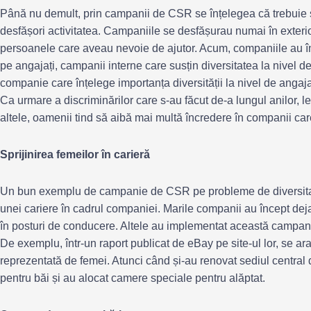
Până nu demult, prin campanii de CSR se înțelegea că trebuie să
desfășori activitatea. Campaniile se desfășurau numai în exteri
persoanele care aveau nevoie de ajutor. Acum, companiile au 
pe angajați, campanii interne care susțin diversitatea la nivel de 
companie care înțelege importanța diversității la nivel de angaj
Ca urmare a discriminărilor care s-au făcut de-a lungul anilor, le
altele, oamenii tind să aibă mai multă încredere în companii car
Sprijinirea femeilor în carieră
Un bun exemplu de campanie de CSR pe probleme de diversitate
unei cariere în cadrul companiei. Marile companii au încept dej
în posturi de conducere. Altele au implementat această campanie 
De exemplu, într-un raport publicat de eBay pe site-ul lor, se a
reprezentată de femei. Atunci când și-au renovat sediul central d
pentru băi și au alocat camere speciale pentru alăptat.