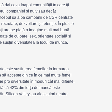
 dai ceva înapoi comunității în care îți
orul companiei și nu vizau decât
început să aibă campanii de CSR centrate
recrutare, dezvoltare și retenție. În plus, o
ați are pe piață o imagine mult mai bună.
gate de culoare, sex, orientare socială și
e susțin diversitatea la locul de muncă.
 este susținerea femeilor în formarea
a să accepte din ce în ce mai multe femei
pro diversitate în moduri cât mai diferite.
rată că 42% din forța de muncă este
in Silicon Valley, au ales culori neutre