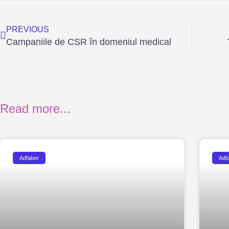
Prev
PREVIOUS
Campaniile de CSR în domeniul medical
Read more...
Adfaber
Adf