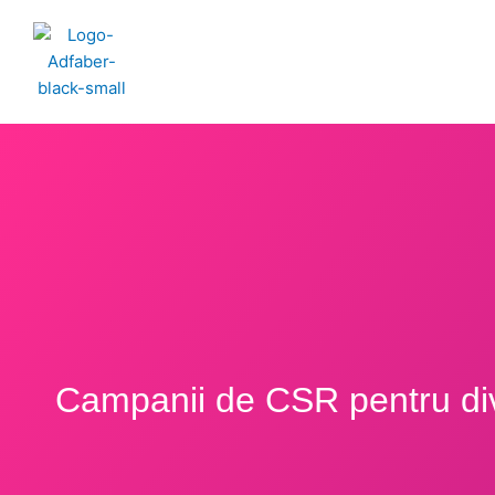
Skip
to
content
Campanii de CSR pentru div