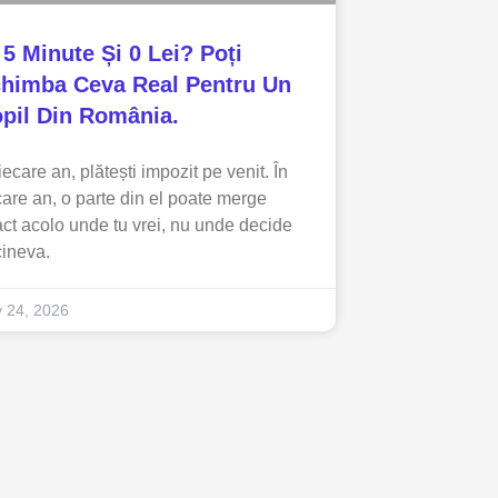
 5 Minute Și 0 Lei? Poți
himba Ceva Real Pentru Un
pil Din România.
fiecare an, plătești impozit pe venit. În
care an, o parte din el poate merge
ct acolo unde tu vrei, nu unde decide
cineva.
y 24, 2026