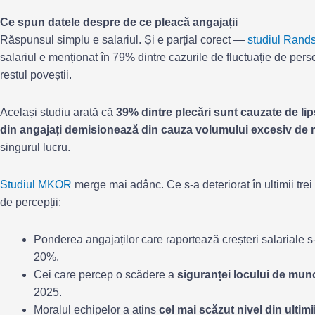
Ce spun datele despre de ce pleacă angajații
Răspunsul simplu e salariul. Și e parțial corect —
studiul Rand
salariul e menționat în 79% dintre cazurile de fluctuație de perso
restul poveștii.
Același studiu arată că
39% dintre plecări sunt cauzate de li
din angajați demisionează din cauza volumului excesiv de
singurul lucru.
Studiul MKOR
merge mai adânc. Ce s-a deteriorat în ultimii trei 
de percepții:
Ponderea angajaților care raportează creșteri salariale 
20%.
Cei care percep o scădere a
siguranței locului de mun
2025.
Moralul echipelor a atins
cel mai scăzut nivel din ultimii