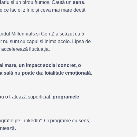
alariu și un birou frumos. Caută un
sens
.
 ce fac ei zilnic și ceva mai mare decât
ândul Millennials și Gen Z a scăzut cu 5
 nu sunt cu capul și inima acolo. Lipsa de
accelerează fluctuația.
i mare, un impact social concret, o
 sală nu poate da: loialitate emoțională.
u o tratează superficial:
programele
grafie pe LinkedIn”. Ci programe cu sens,
ontează.