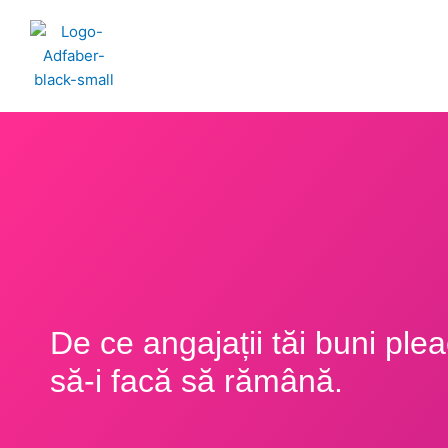
Skip
to
content
De ce angajații tăi buni ple
să-i facă să rămână.