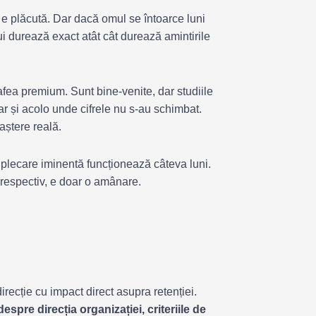
e plăcută. Dar dacă omul se întoarce luni
i durează exact atât cât durează amintirile
afea premium. Sunt bine-venite, dar studiile
ar și acolo unde cifrele nu s-au schimbat.
aștere reală.
 plecare iminentă funcționează câteva luni.
 respectiv, e doar o amânare.
irecție cu impact direct asupra retenției.
espre direcția organizației, criteriile de