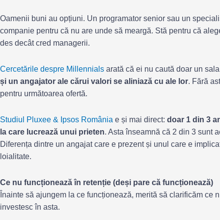
Oamenii buni au opțiuni. Un programator senior sau un specialist
companie pentru că nu are unde să meargă. Stă pentru că alege
des decât cred managerii.
Cercetările despre Millennials
arată că ei nu caută doar un sala
și un angajator ale cărui valori se aliniază cu ale lor
. Fără as
pentru următoarea ofertă.
Studiul Pluxee & Ipsos România
e și mai direct:
doar 1 din 3 
la care lucrează unui prieten
. Asta înseamnă că 2 din 3 sunt a
Diferența dintre un angajat care e prezent și unul care e implicat 
loialitate.
Ce nu funcționează în retenție (deși pare că funcționează)
Înainte să ajungem la ce funcționează, merită să clarificăm ce 
investesc în asta.