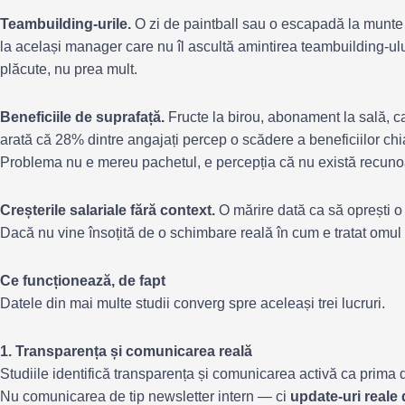
Teambuilding-urile.
O zi de paintball sau o escapadă la munte 
la același manager care nu îl ascultă amintirea teambuilding-ulu
plăcute, nu prea mult.
Beneficiile de suprafață.
Fructe la birou, abonament la sală, c
arată că 28% dintre angajați percep o scădere a beneficiilor chi
Problema nu e mereu pachetul, e percepția că nu există recuno
Creșterile salariale fără context.
O mărire dată ca să oprești o
Dacă nu vine însoțită de o schimbare reală în cum e tratat omul
Ce funcționează, de fapt
Datele din mai multe studii converg spre aceleași trei lucruri.
1. Transparența și comunicarea reală
Studiile identifică transparența și comunicarea activă ca prima d
Nu comunicarea de tip newsletter intern — ci
update-uri reale d