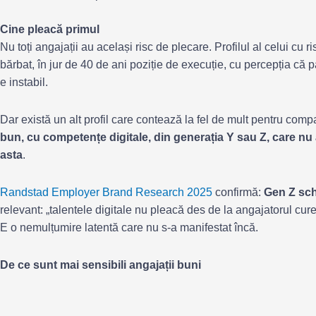
Cine pleacă primul
Nu toți angajații au același risc de plecare. Profilul al celui cu r
bărbat, în jur de 40 de ani poziție de execuție, cu percepția că p
e instabil.
Dar există un alt profil care contează la fel de mult pentru comp
bun, cu competențe digitale, din generația Y sau Z, care nu 
asta
.
Randstad Employer Brand Research 2025
confirmă:
Gen Z sch
relevant: „talentele digitale nu pleacă des de la angajatorul cur
E o nemulțumire latentă care nu s-a manifestat încă.
De ce sunt mai sensibili angajații buni