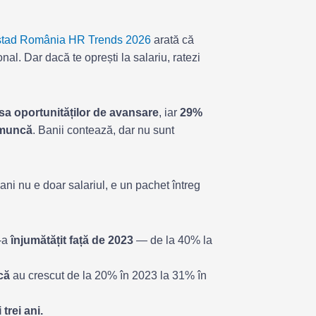
stad România HR Trends 2026
arată că
nal. Dar dacă te oprești la salariu, ratezi
psa oportunităților de avansare
, iar
29%
 muncă
. Banii contează, dar nu sunt
ani nu e doar salariul, e un pachet întreg
s-a
înjumătățit față de 2023
— de la 40% la
că
au crescut de la 20% în 2023 la 31% în
 trei ani.