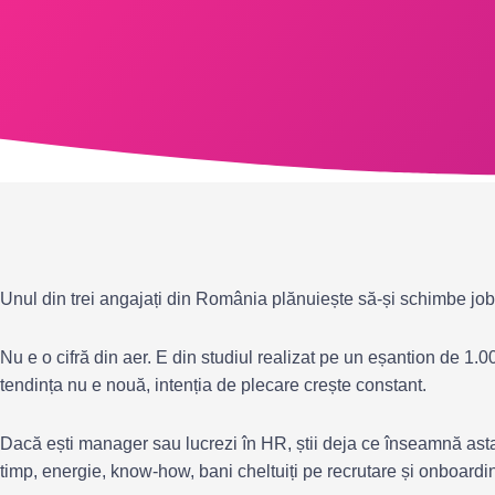
Unul din trei angajați din România plănuiește să-și schimbe job
Nu e o cifră din aer. E din studiul
realizat pe un eșantion de 1.00
tendința nu e nouă, intenția de plecare crește constant.
Dacă ești manager sau lucrezi în HR, știi deja ce înseamnă asta 
timp, energie, know-how, bani cheltuiți pe recrutare și onboardi