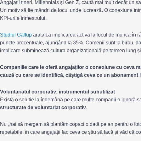
Angajații tineri, Millennials și Gen Z, caută mai mult decât un s
Un motiv să fie mândri de locul unde lucrează. O conexiune între
KPI-urile trimestrului.
Studiul Gallup
arată că implicarea activă la locul de muncă în r
puncte procentuale, ajungând la 35%. Oamenii sunt la birou, dar
implicare subminează cultura organizațională pe termen lung și 
Companiile care le oferă angajaților o conexiune cu ceva ma
cauză cu care se identifică, câștigă ceva ce un abonament la
Voluntariatul corporativ: instrumentul subutilizat
Există o soluție la îndemână pe care multe companii o ignoră sa
structurate de voluntariat corporativ
.
Nu „hai să mergem să plantăm copaci o dată pe an pentru o foto
repetabile, în care angajații fac ceva ce știu să facă și văd că c