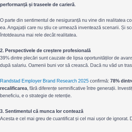
performanță și traseele de carieră
.
O parte din sentimentul de nesiguranță nu vine din realitatea co
ea. Angajații care nu știu ce urmează inventează scenarii. Și sc
întotdeauna mai rele decât realitatea.
2. Perspectivele de creștere profesională
39% dintre plecări sunt cauzate de lipsa oportunităților de avan
după salariu. Oamenii buni vor să crească. Dacă nu văd un traseu
Randstad Employer Brand Research 2025
confirmă:
78% dintr
recalificarea
, fără diferențe semnificative între generații. Inves
beneficiu, e o strategie de retenție.
3. Sentimentul că munca lor contează
Acesta e cel mai greu de cuantificat și cel mai ușor de ignorat. D