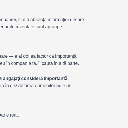
mpaniei, ci din absența informației despre
enariile inventate sunt aproape
sare — e al doilea factor ca importanță
 în compania ta, îl caută în altă parte.
e angajați consideră importantă
tiția în dezvoltarea oamenilor nu e un
ar e real.