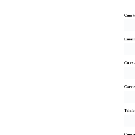
Cum t
Email 
Cu ce 
Care e
Telefo
Cum aț