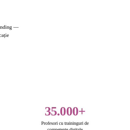
randing —
cație
35.000+
Profesori cu traininguri de
competențe digitale