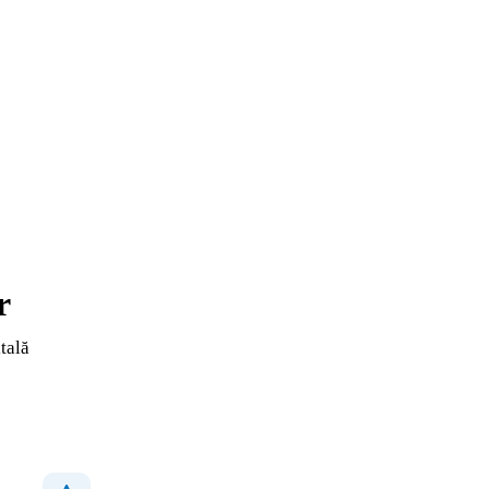
r
tală