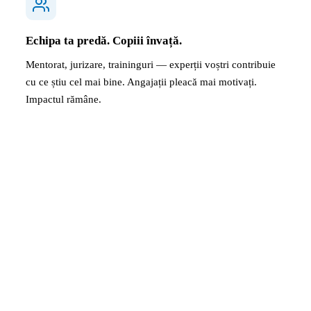
Echipa ta predă. Copiii învață.
Mentorat, jurizare, traininguri — experții voștri contribuie
cu ce știu cel mai bine. Angajații pleacă mai motivați.
Impactul rămâne.
l care află oportunitățile de p