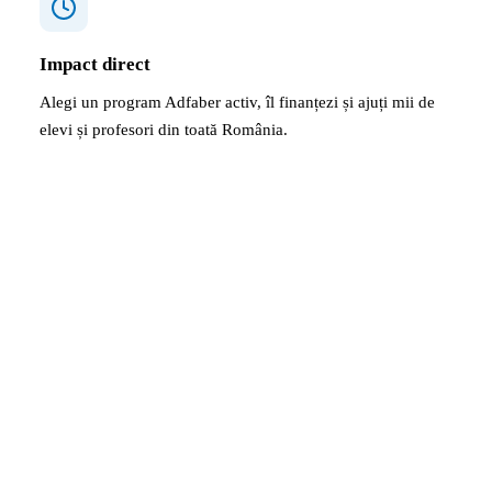
Impact direct
Alegi un program Adfaber activ, îl finanțezi și ajuți mii de
elevi și profesori din toată România.
Fii primu