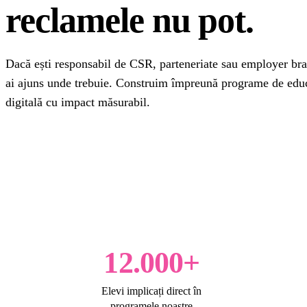
reclamele nu pot.
Dacă ești responsabil de CSR, parteneriate sau employer b
ai ajuns unde trebuie. Construim împreună programe de edu
digitală cu impact măsurabil.
Vreau să fiu la curent →
12.000+
Elevi implicați direct în
programele noastre