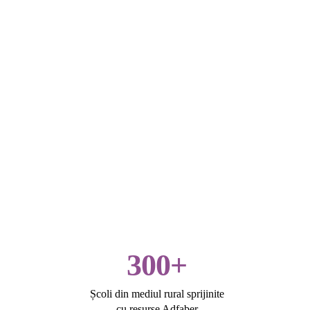
300+
Școli din mediul rural sprijinite
cu resurse Adfaber