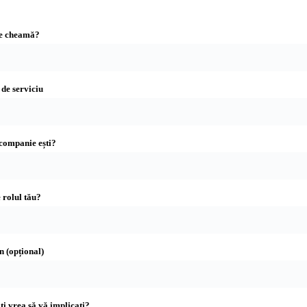
e cheamă?
de serviciu
companie ești?
 rolul tău?
n (opțional)
i vrea să vă implicați?