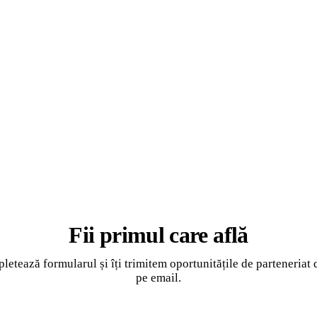
i din tech și educație, oportunități de parteneriat și voluntariat 
ce ai nevoie ca să propui ceva concret echipei tale.
Completează formularul →
Fii primul care află
etează formularul și îți trimitem oportunitățile de parteneriat 
pe email.