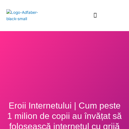
Skip
to
content
Eroii Internetului | Cum peste
1 milion de copii au învățat să
folosească internetul cu grijă