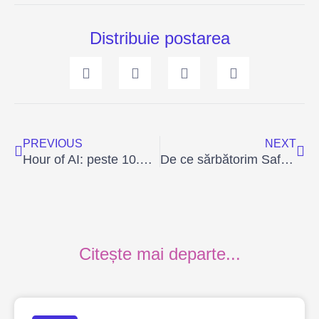
Distribuie postarea
Prev
Ne
PREVIOUS
NEXT
Hour of AI: peste 10.000 de copii din România au învățat să controleze inteligența artificială
De ce sărbătorim Safer Internet Day – Ziua Internetului mai Sigur?
Citește mai departe...