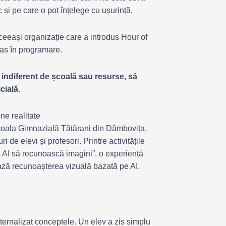
 și pe care o pot înțelege cu ușurință.
aceeași organizație care a introdus Hour of
 pas în programare.
, indiferent de școală sau resurse, să
cială.
ne realitate
Școala Gimnazială Tătărani din Dâmbovița,
ri de elevi și profesori. Printre activitățile
 AI să recunoască imagini”, o experiență
ează recunoașterea vizuală bazată pe AI.
 internalizat conceptele. Un elev a zis simplu