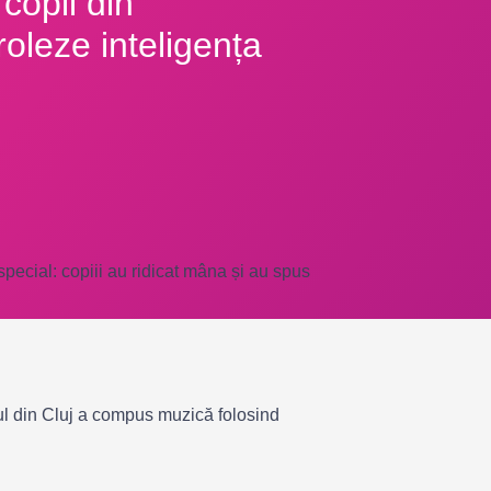
copii din
oleze inteligența
ecial: copiii au ridicat mâna și au spus
ul din Cluj a compus muzică folosind