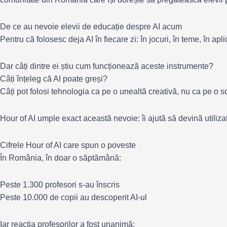
De ce au nevoie elevii de educație despre AI acum
Pentru că folosesc deja AI în fiecare zi: în jocuri, în teme, în aplic
Dar câți dintre ei știu cum funcționează aceste instrumente?
Câți înțeleg că AI poate greși?
Câți pot folosi tehnologia ca pe o unealtă creativă, nu ca pe o s
Hour of AI umple exact această nevoie: îi ajută să devină utilizato
Cifrele Hour of AI care spun o poveste
În România, în doar o săptămână:
Peste 1.300 profesori s-au înscris
Peste 10.000 de copii au descoperit AI-ul
Iar reacția profesorilor a fost unanimă: