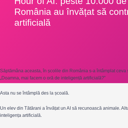
Hour of AI: peste 10.000 de 
România au învățat să contr
artificială
Săptămâna aceasta, în școlile din România s-a întâmplat ceva sp
„Doamna, mai facem o oră de inteligență artificială?”
Asta nu se întâmplă des la școală.
Un elev din Tătărani a învățat un AI să recunoască animale. Alt
inteligența artificială.