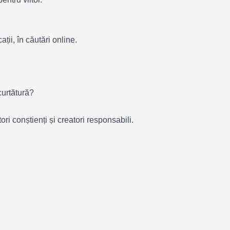
ații, în căutări online.
curtătură?
ri conștienți și creatori responsabili.