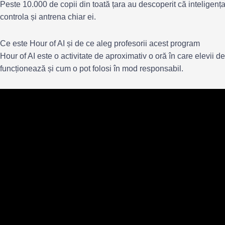
Peste 10.000 de copii din toată țara au descoperit că inteligența
controla și antrena chiar ei.
Ce este Hour of AI și de ce aleg profesorii acest program
Hour of AI este o activitate de aproximativ o oră în care elevii d
funcționează și cum o pot folosi în mod responsabil.