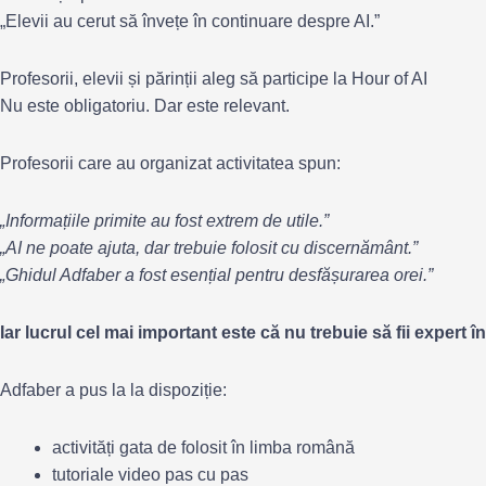
„Elevii au cerut să învețe în continuare despre AI.”
Profesorii, elevii și părinții aleg să participe la Hour of AI
Nu este obligatoriu. Dar este relevant.
Profesorii care au organizat activitatea spun:
„Informațiile primite au fost extrem de utile.”
„AI ne poate ajuta, dar trebuie folosit cu discernământ.”
„Ghidul Adfaber a fost esențial pentru desfășurarea orei.”
Iar lucrul cel mai important este că nu trebuie să fii expert î
Adfaber a pus la la dispoziție:
activități gata de folosit în limba română
tutoriale video pas cu pas