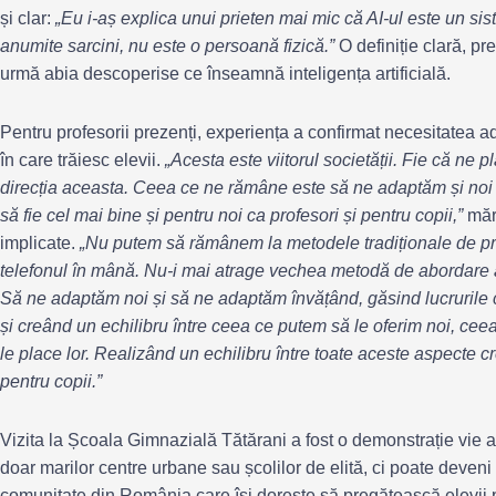
și clar:
„Eu i-aș explica unui prieten mai mic că AI-ul este un si
anumite sarcini, nu este o persoană fizică.”
O definiție clară, pre
urmă abia descoperise ce înseamnă inteligența artificială.
Pentru profesorii prezenți, experiența a confirmat necesitatea a
în care trăiesc elevii.
„Acesta este viitorul societății. Fie că ne pl
direcția aceasta. Ceea ce ne rămâne este să ne adaptăm și noi 
să fie cel mai bine și pentru noi ca profesori și pentru copii,”
măr
implicate.
„Nu putem să rămânem la metodele tradiționale de pr
telefonul în mână. Nu-i mai atrage vechea metodă de abordare 
Să ne adaptăm noi și să ne adaptăm învățând, găsind lucrurile c
și creând un echilibru între ceea ce putem să le oferim noi, cee
le place lor. Realizând un echilibru între toate aceste aspecte c
pentru copii.”
Vizita la Școala Gimnazială Tătărani a fost o demonstrație vie a
doar marilor centre urbane sau școlilor de elită, ci poate deveni 
comunitate din România care își dorește să pregătească elevii pe