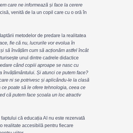
stem care ne informează și face la cerere
cisă, venită de la un copil care cu o oră în
daptării metodelor de predare la realitatea
ace, fie că nu, lucrurile vor evolua în
și să învățăm cum să acționăm astfel încât
turisește unul dintre cadrele didactice
edare când copiii aproape se nasc cu
a învățământului. Și atunci ce putem face?
are ni se potrivesc și aplicându-le la clasă
a ce poate să le ofere tehnologia, ceea ce
red că putem face școala un loc atractiv
 faptului că educația AI nu este rezervată
o realitate accesibilă pentru fiecare
ntru viitor.