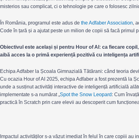
misterios sau complicat, ci o tehnologie pe care o folosesc zilnic
În România, programul este adus de
the Adfaber Association
, 
Code în țară și a ajutat peste un milion de copii să facă primul
Obiectivul este același și pentru Hour of AI: ca fiecare copil
aibă acces la o primă experiență pozitivă cu inteligența artifi
Echipa Adfaber la Școala Gimnazială Tătărani: când teoria devi
Cu ocazia Hour of AI 2025, echipa Adfaber a fost prezentă la 
unde a susținut activități interactive de inteligență artificială alătu
implementate s-a numărat „
Spot the Snow Leopard
: Cum învață
practică în Scratch prin care elevii au descoperit cum funcțion
Impactul activităților s-a văzut imediat în felul în care copiii au