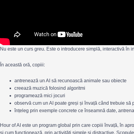
Nu este un curs greu. Este o introducere simplă, interactivă în int
În această oră, copiii:
antrenează un AI să recunoască animale sau obiecte
creează muzică folosind algoritmi
programează mici jocuri
observă cum un AI poate greși și învață când trebuie să 
înțeleg prin exemple concrete ce înseamnă date, antrenare
Hour of AI este un program global prin care copiii învață, în aprox
și cum funcționează, prin activități simple și distractive. Scopul