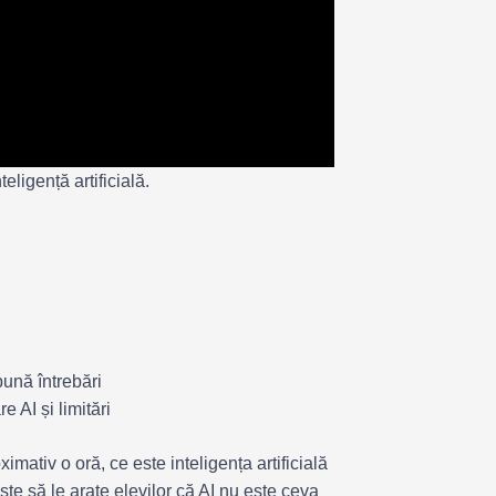
eligență artificială.
pună întrebări
 AI și limitări
imativ o oră, ce este inteligența artificială
este să le arate elevilor că AI nu este ceva