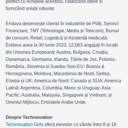
perfect cu echipele acestora, catalizând ideile și
furnizând soluții robuste.
Endava deservește clienții în industriile de Plăți, Servicii
Financiare, TMT (Tehnologie, Media și Telecom), Bunuri
de consum, Retail, Logistică și Asistență medicală.
Endava avea la 30 iunie 2023, 12,063 angajați în locații
din Uniunea Europeană: Austria, Bulgaria, Croația,
Danemarca, Germania, Irlanda, Țările de Jos, Polonia,
România, Slovenia și Suedia; Non-EU: Bosnia &
Herzegovina, Moldova, Macedonia de Nord, Serbia,
Elveția și UK; America de Nord: Canada și SUA; America
Latină: Argentina, Columbia, Mexic și Uruguay; Asia
Pacific: Australia, Malaysia, Singapore și Vietnam; și
Orientul Mijlociu: Emiratele Arabe Unite.
Despre Technovation
Technovation Girls
oferă elevelor cu vârste între 8 și 18