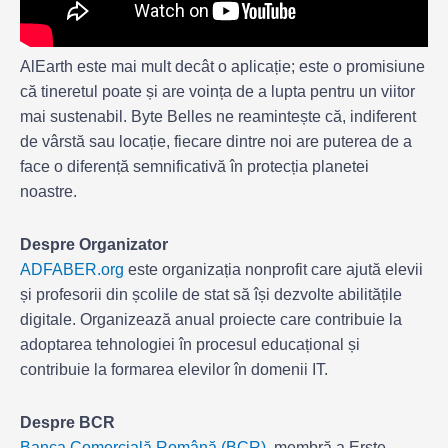
AlEarth este mai mult decât o aplicație; este o promisiune
că tineretul poate și are voința de a lupta pentru un viitor
mai sustenabil. Byte Belles ne reamintește că, indiferent
de vârstă sau locație, fiecare dintre noi are puterea de a
face o diferență semnificativă în protecția planetei
noastre.
Despre Organizator
ADFABER.org
este organizația nonprofit care ajută elevii
și profesorii din școlile de stat să își dezvolte abilitățile
digitale. Organizează anual proiecte care contribuie la
adoptarea tehnologiei în procesul educațional și
contribuie la formarea elevilor în domenii IT.
Despre BCR
Banca Comercială Română (BCR)
, membră a Erste