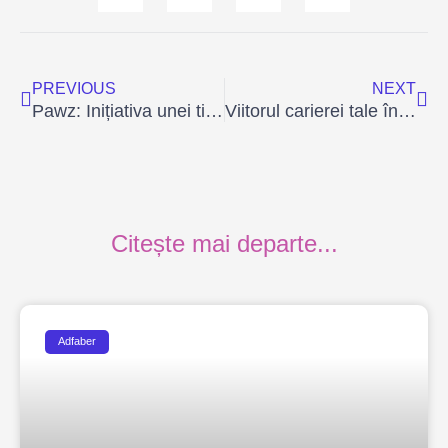
Prev
Ne
PREVIOUS
NEXT
Pawz: Inițiativa unei tinere pentru salvarea animalelor pierdute
Viitorul carierei tale începe cu Nexa: Aplicația care oferă elevilor acces gratuit la oportunități profesionale
Citește mai departe...
Adfaber