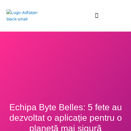
Skip
to
content
Echipa Byte Belles: 5 fete au
dezvoltat o aplicație pentru o
planetă mai sigură