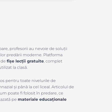
re, profesorii au nevoie de soluții
ilor predării moderne. Platforma
0 de
fișe lecții gratuite
, complet
ilizat la clasă.
ros pentru toate nivelurile de
zial și până la cel liceal. Articolul de
m poate fi folosit în predare, ce
azată pe
materiale educaționale