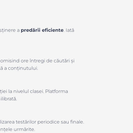
sținere a
predării eficiente
. Iată
omisind ore întregi de căutări și
tă a conținutului.
iei la nivelul clasei. Platforma
librată.
zarea testărilor periodice sau finale.
nțele urmărite.