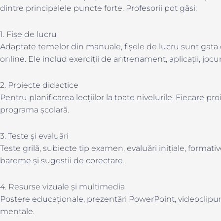
dintre principalele puncte forte. Profesorii pot găsi:
1. Fișe de lucru
Adaptate temelor din manuale, fișele de lucru sunt gata de
online. Ele includ exerciții de antrenament, aplicații, jocu
2. Proiecte didactice
Pentru planificarea lecțiilor la toate nivelurile. Fiecare pr
programa școlară.
3. Teste și evaluări
Teste grilă, subiecte tip examen, evaluări inițiale, formati
bareme și sugestii de corectare.
4. Resurse vizuale și multimedia
Postere educaționale, prezentări PowerPoint, videoclipuri 
mentale.