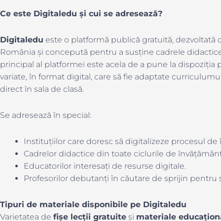
Ce este Digitaledu și cui se adresează?
Digitaledu
este o platformă publică gratuită, dezvoltată c
România și concepută pentru a susține cadrele didactice
principal al platformei este acela de a pune la dispoziția 
variate, în format digital, care să fie adaptate curriculumul
direct în sala de clasă.
Se adresează în special:
Instituțiilor care doresc să digitalizeze procesul de 
Cadrelor didactice din toate ciclurile de învățământ
Educatorilor interesați de resurse digitale.
Profesorilor debutanți în căutare de sprijin pentru s
Tipuri de materiale disponibile pe Digitaledu
Varietatea de
fișe lecții gratuite
și
materiale educațion