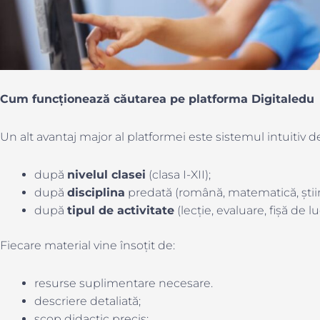
Cum funcționează căutarea pe platforma Digitaledu
Un alt avantaj major al platformei este sistemul intuitiv de 
după
nivelul clasei
(clasa I-XII);
după
disciplina
predată (română, matematică, științe
după
tipul de activitate
(lecție, evaluare, fișă de l
Fiecare material vine însoțit de:
resurse suplimentare necesare.
descriere detaliată;
scop didactic precis;