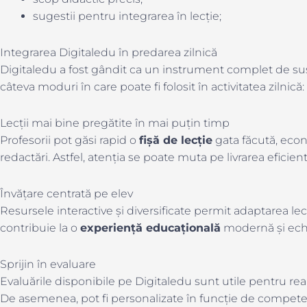
sugestii pentru integrarea în lecție;
Integrarea Digitaledu în predarea zilnică
Digitaledu a fost gândit ca un instrument complet de su
câteva moduri în care poate fi folosit în activitatea zilnică:
Lecții mai bine pregătite în mai puțin timp
Profesorii pot găsi rapid o
fișă de lecție
gata făcută, econ
redactări. Astfel, atenția se poate muta pe livrarea eficien
Învățare centrată pe elev
Resursele interactive și diversificate permit adaptarea lecț
contribuie la o
experiență educațională
modernă și echi
Sprijin în evaluare
Evaluările disponibile pe Digitaledu sunt utile pentru reali
De asemenea, pot fi personalizate în funcție de compete