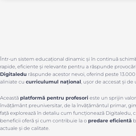
Într-un sistem educațional dinamic și în continuă schimba
rapide, eficiente și relevante pentru a răspunde provocăr
Digitaledu
răspunde acestor nevoi, oferind peste 13.00
aliniate cu
curriculumul național
, ușor de accesat și de ut
Această
platformă pentru profesori
este un sprijin valo
învățământ preuniversitar, de la învățământul primar, gimna
față explorează în detaliu cum funcționează Digitaledu, cu
beneficii oferă și cum contribuie la o
predare eficientă
b
actuale și de calitate.