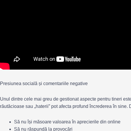
Presiunea socială și comentariile negative
Unul dintre cele mai greu de gestionat aspecte pentru tineri est
răutăcioase sau „haterii” pot afecta profund încrederea în sine. 
Să nu își măsoare valoarea în aprecierile din online
Să nu răspundă la provocări