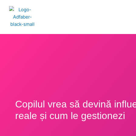
Skip
to
content
Copilul vrea să devină influ
reale și cum le gestionezi