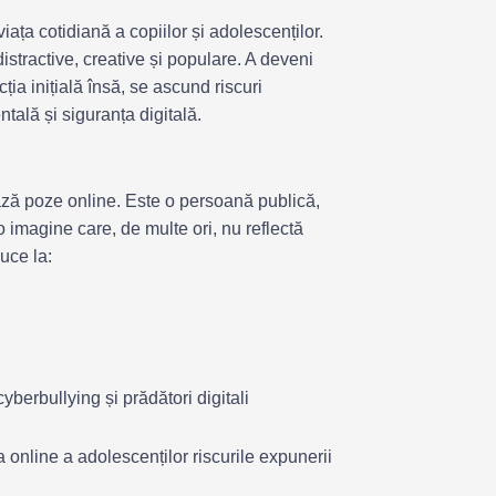
ța cotidiană a copiilor și adolescenților.
distractive, creative și populare. A deveni
cția inițială însă, se ascund riscuri
tală și siguranța digitală.
ază poze online. Este o persoană publică,
 imagine care, de multe ori, nu reflectă
uce la:
cyberbullying și prădători digitali