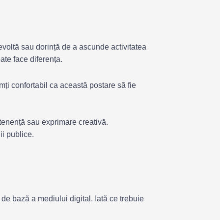
evoltă sau dorință de a ascunde activitatea
ate face diferența.
imți confortabil ca această postare să fie
rtenență sau exprimare creativă.
i publice.
 de bază a mediului digital. Iată ce trebuie