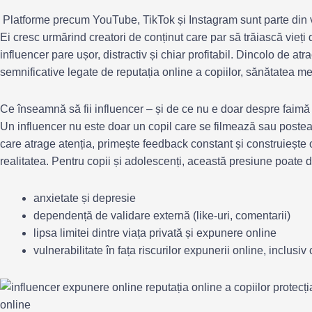
Platforme precum YouTube, TikTok și Instagram sunt parte din via
Ei cresc urmărind creatori de conținut care par să trăiască vieți 
influencer pare ușor, distractiv și chiar profitabil. Dincolo de atra
semnificative legate de reputația online a copiilor, sănătatea men
Ce înseamnă să fii influencer – și de ce nu e doar despre faimă
Un influencer nu este doar un copil care se filmează sau poste
care atrage atenția, primește feedback constant și construiește o
realitatea. Pentru copii și adolescenți, această presiune poate d
anxietate și depresie
dependență de validare externă (like-uri, comentarii)
lipsa limitei dintre viața privată și expunere online
vulnerabilitate în fața riscurilor expunerii online, inclusiv 