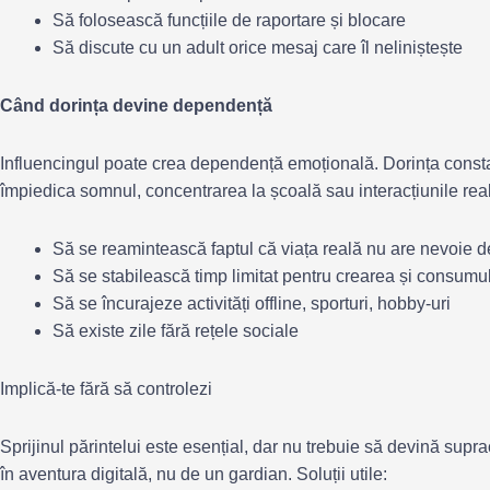
Să folosească funcțiile de raportare și blocare
Să discute cu un adult orice mesaj care îl neliniștește
Când dorința devine dependență
Influencingul poate crea dependență emoțională. Dorința consta
împiedica somnul, concentrarea la școală sau interacțiunile real
Să se reamintească faptul că viața reală nu are nevoie de
Să se stabilească timp limitat pentru crearea și consumul
Să se încurajeze activități offline, sporturi, hobby-uri
Să existe zile fără rețele sociale
Implică-te fără să controlezi
Sprijinul părintelui este esențial, dar nu trebuie să devină supr
în aventura digitală, nu de un gardian. Soluții utile: