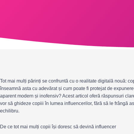
Tot mai mulți părinți se confruntă cu o realitate digitală nouă: c
înseamnă asta cu adevărat și cum poate fi protejat de expunere 
aparent modern și inofensiv? Acest articol oferă răspunsuri clare 
vor să ghideze copiii în lumea influencerilor, fără să le frângă as
echilibru.
De ce tot mai mulți copii își doresc să devină influencer