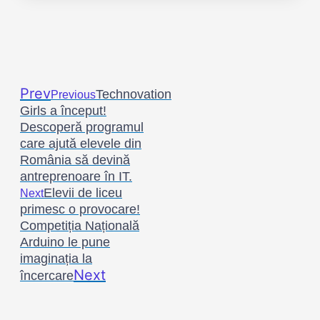
Prev
Technovation
Previous
Girls a început!
Descoperă programul
care ajută elevele din
România să devină
antreprenoare în IT.
Elevii de liceu
Next
primesc o provocare!
Competiția Națională
Arduino le pune
imaginația la
Next
încercare