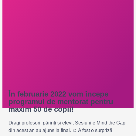
În februarie 2022 vom începe
programul de mentorat pentru
maxim 50 de copii!
Dragi profesori, părinți și elevi, Sesiunile Mind the Gap
din acest an au ajuns la final. ☺️ A fost o surpriză