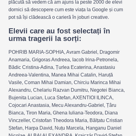
plăcută să vedem că am ajuns la peste 2000 de elevi
dornici să descopere cum este viața la Google și cum
pot să își clădească o carieră în joburi creative.
Elevii care au fost selectați în
urma tragerii la sorți:
POHRIB MARIA-SOPHIA, Avram Gabriel, Dragomir
Anamaria, Grigoras Andreea, Iacob Irina-Petronela,
Bădic Cristina-Adina, Țurlea Ecaterina, Anastasiu
Andreea-Valentina, Manea Mihai Catalin, Haruță
Vasile, Coman Mihai Damian, Chirciu Marinca Mihai
Alexandru, Chelariu Razvan Dumitru, Negotei Bianca,
Bujenita Lucian, Luca Stefan, AXENTIOI ILINCA,
Cojocari Anastasia, Mecu Alexandru-Gabriel, Țâru
Bianca, Tiron Maria, Ghena Iuliana-Teodora, Diana
Vinczeller, Cristofan Theodora Maria, Bălțatu Cristian
Ștefan, Harpa David, Nuțu Marcela, Hanganu Daniel
Nicolae, ALBAI ALEXANDRA, Krajczár David-Ștefan,