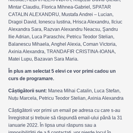
Mintar Claudiu, Florica Mihnea-Gabriel, SPATAR
CATALIN ALEXANDRU, Mustafa Andrei – Lucian,
Dragoi David, Ionescu Iustina, Hrisca Alexandru, Ilciuc
Alexandra Sara, Razvan Alexandru Neacsu, Şandru
Ilie Adrian, Luca Paraschiv, Petricu Teodor Stelian,
Balanescu Mihaela, Anghel Alexia, Coman Victoria,
Axinia Alexandra, TRANDAFIR CRISTINA-IOANA,
Matei Lupu, Bazavan Sara Maria.
În plus am selectat 5 elevi ce vor primi cadou un
curs de programare.
Câștigătorii sunt:
Manea Mihai Catalin, Luca Stefan,
Nuțu Marcela, Petricu Teodor Stelian, Axinia Alexandra
Câștigătorii vor primi un email pe adresa cu care s-au
înregistrat și trebuie să răspundă email-ului până la 31
ianuarie 2022. În lipsa unui răspuns sau a
imposibilității de a fi contactați, vor pierde locul în