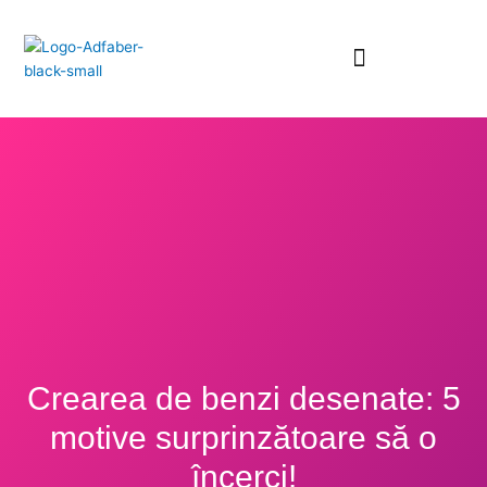
Skip
to
content
Crearea de benzi desenate: 5
motive surprinzătoare să o
încerci!