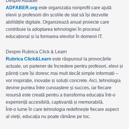
Despre Adfaber
ADFABER.org
este organizația nonprofit care ajută
elevii și profesorii din școlile de stat să își dezvolte
abilitățile digitale. Organizează anual proiecte care
contribuie la adoptarea tehnologiei în procesul
educațional și la formarea elevilor în domenii IT.
Despre Rubrica Click & Learn
Rubrica
Click&Learn
este răspunsul la provocările
actuale, un partener de încredere pentru profesori, elevi și
părinți care își doresc mai mult decât simple informații –
vor inspirație, inovație și soluții concrete. Aici, tehnologia
devine puntea între cunoaștere și succes, iar fiecare
resursă este creată pentru a transforma educația într-o
experiență accesibilă, captivantă și memorabilă.
Într-o lume în care tehnologia redefinește fiecare aspect
al vieții, educația nu poate rămâne pe loc.