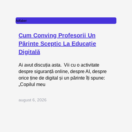
Adfaber
Cum Conving Profesorii Un
Părinte Sceptic La Educație
Digitală
Ai avut discuția asta. Vii cu o activitate
despre siguranță online, despre AI, despre
orice ține de digital și un părinte îți spune:
„Copilul meu
august 6, 2026