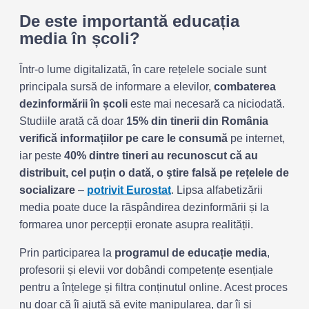
De este importantă educația
media în școli
?
Într-o lume digitalizată, în care rețelele sociale sunt
principala sursă de informare a elevilor,
combaterea
dezinformării în școli
este mai necesară ca niciodată.
Studiile arată că doar
15% din tinerii din România
verifică informațiilor pe care le consumă
pe internet,
iar peste
40% dintre tineri au recunoscut că au
distribuit, cel puțin o dată, o ştire falsă pe rețelele de
socializare
–
potrivit Eurostat
. Lipsa alfabetizării
media poate duce la răspândirea dezinformării și la
formarea unor percepții eronate asupra realității.
Prin participarea la
programul de educație media
,
profesorii și elevii vor dobândi competențe esențiale
pentru a înțelege și filtra conținutul online. Acest proces
nu doar că îi ajută să evite manipularea, dar îi și