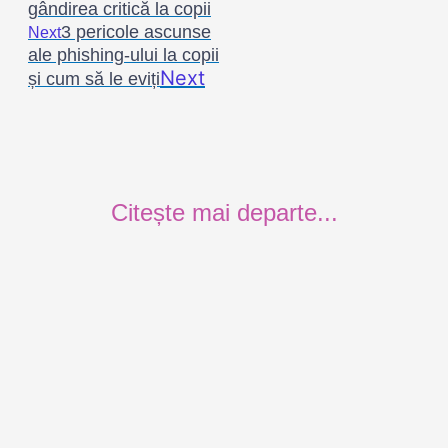
gândirea critică la copii
3 pericole ascunse
Next
ale phishing-ului la copii
Next
și cum să le eviți
Citește mai departe...