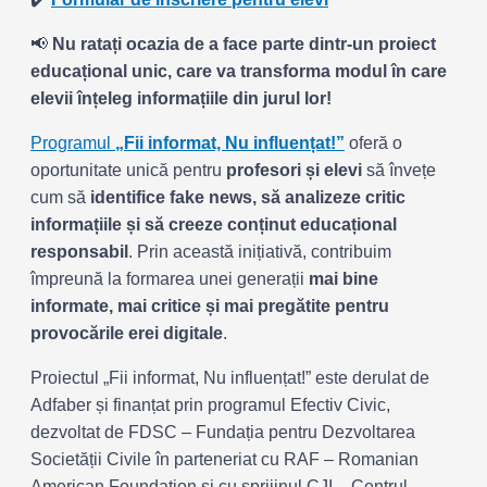
📢
Nu ratați ocazia de a face parte dintr-un proiect
educațional unic, care va transforma modul în care
elevii înțeleg informațiile din jurul lor!
Programul
„Fii informat, Nu influențat!”
oferă o
oportunitate unică pentru
profesori și elevi
să învețe
cum să
identifice fake news, să analizeze critic
informațiile și să creeze conținut educațional
responsabil
. Prin această inițiativă, contribuim
împreună la formarea unei generații
mai bine
informate, mai critice și mai pregătite pentru
provocările erei digitale
.
Proiectul „Fii informat, Nu influențat!” este derulat de
Adfaber și finanțat prin programul Efectiv Civic,
dezvoltat de FDSC – Fundația pentru Dezvoltarea
Societății Civile în parteneriat cu RAF – Romanian
American Foundation și cu sprijinul CJI – Centrul