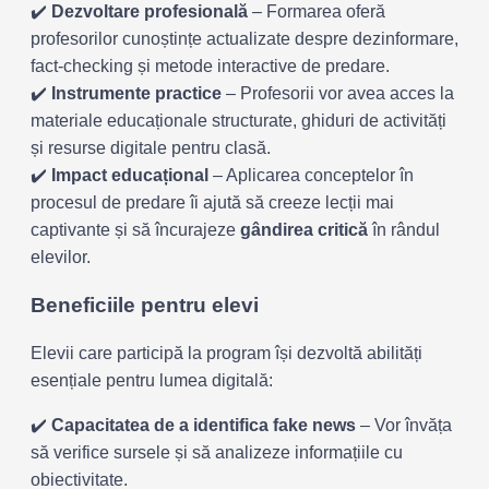
✔️
Dezvoltare profesională
– Formarea oferă
profesorilor cunoștințe actualizate despre dezinformare,
fact-checking și metode interactive de predare.
✔️
Instrumente practice
– Profesorii vor avea acces la
materiale educaționale structurate, ghiduri de activități
și resurse digitale pentru clasă.
✔️
Impact educațional
– Aplicarea conceptelor în
procesul de predare îi ajută să creeze lecții mai
captivante și să încurajeze
gândirea critică
în rândul
elevilor.
Beneficiile pentru elevi
Elevii care participă la program își dezvoltă abilități
esențiale pentru lumea digitală:
✔️
Capacitatea de a identifica fake news
– Vor învăța
să verifice sursele și să analizeze informațiile cu
obiectivitate.