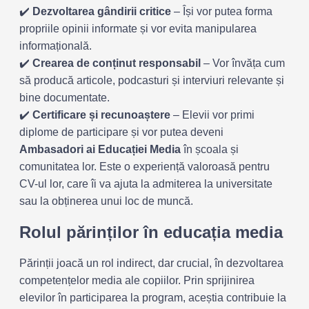
✔️
Dezvoltarea gândirii critice
– Își vor putea forma
propriile opinii informate și vor evita manipularea
informațională.
✔️
Crearea de conținut responsabil
– Vor învăța cum
să producă articole, podcasturi și interviuri relevante și
bine documentate.
✔️
Certificare și recunoaștere
– Elevii vor primi
diplome de participare și vor putea deveni
Ambasadori ai Educației Media
în școala și
comunitatea lor. Este o experiență valoroasă pentru
CV-ul lor, care îi va ajuta la admiterea la universitate
sau la obținerea unui loc de muncă.
Rolul părinților în educația media
Părinții joacă un rol indirect, dar crucial, în dezvoltarea
competențelor media ale copiilor. Prin sprijinirea
elevilor în participarea la program, aceștia contribuie la