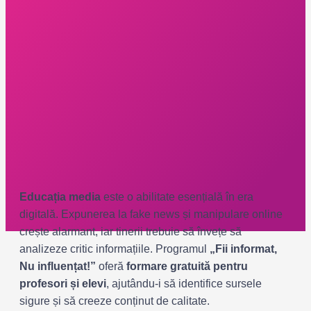
Educația media
este o abilitate esențială în era
digitală. Expunerea la fake news și manipulare online
crește alarmant, iar tinerii trebuie să învețe să
analizeze critic informațiile. Programul
„Fii informat,
Nu influențat!”
oferă
formare gratuită pentru
profesori și elevi
, ajutându-i să identifice sursele
sigure și să creeze conținut de calitate.