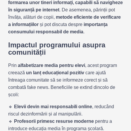
formarea unor tineri informați, capabili să navigheze
în siguranță pe internet
. De asemenea, părinții pot
învăța, alături de copii,
metode eficiente de verificare
a informațiilor
și pot discuta despre
importanța
consumului responsabil de media
.
Impactul programului asupra
comunității
Prin
alfabetizare media pentru elevi
, acest program
creează
un lanț educațional pozitiv
care ajută
întreaga comunitate să se informeze corect și să
combată fake news. Beneficiile se extind dincolo de
școli:
🔹
Elevii devin mai responsabili online
, reducând
riscul dezinformării și al manipulării.
🔹
Profesorii primesc resurse moderne
pentru a
introduce educația media în programa școlară.