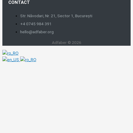
CONTACT
Str. Năvodari, Nr. 21, Sector 1, București
+4 0745 984 391
hello@adfaber.org
Adfaber © 2026