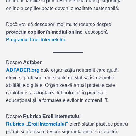
online în familie și prin deschidere la dialog, siguranța
online a copiilor poate deveni o realitate sustenabilă.
Dacă vrei să descoperi mai multe resurse despre
protecția copiilor în mediul online
, descoperă
Programul Eroii Internetului
.
Despre
Adfaber
ADFABER.org
este organizația nonprofit care ajută
elevii și profesorii din școlile de stat să își dezvolte
abilitățile digitale. Organizează anual proiecte care
contribuie la adoptarea tehnologiei în procesul
educațional și la formarea elevilor în domenii IT.
Despre
Rubrica Eroii Internetului
Rubrica „Eroii Internetului”
oferă sfaturi practice pentru
părinți și profesori despre siguranța online a copiilor.