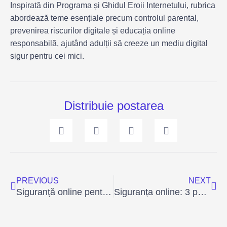
Inspirată din Programa și Ghidul Eroii Internetului, rubrica
abordează teme esențiale precum controlul parental,
prevenirea riscurilor digitale și educația online
responsabilă, ajutând adulții să creeze un mediu digital
sigur pentru cei mici.
Distribuie postarea
Prev
Ne
PREVIOUS
NEXT
Siguranță online pentru elevi: 3 exerciții eficiente de conștientizare
Siguranța online: 3 pași simpli pentru un mediu digital sigur în sala de clasă