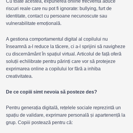
Cu toate acestea, expunerea online frecventă aduce
riscuri reale care nu pot fi ignorate: bullying, furt de
identitate, contact cu persoane necunoscute sau
vulnerabilitate emoțională.
A gestiona comportamentul digital al copilului nu
înseamnă a-l reduce la tăcere, ci a-l sprijini să navigheze
cu discernământ în spațiul virtual. Articolul de față oferă
soluții echilibrate pentru părinți care vor să protejeze
exprimarea online a copilului lor fără a inhiba
creativitatea.
De ce copiii simt nevoia să posteze des?
Pentru generația digitală, rețelele sociale reprezintă un
spațiu de validare, exprimare personală și apartenență la
grup. Copiii postează pentru că: