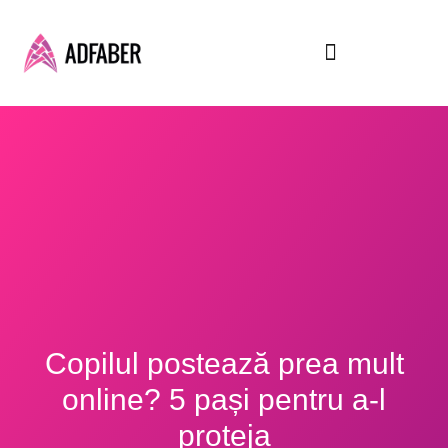
Skip
to
content
Copilul postează prea mult
online? 5 pași pentru a-l
proteja