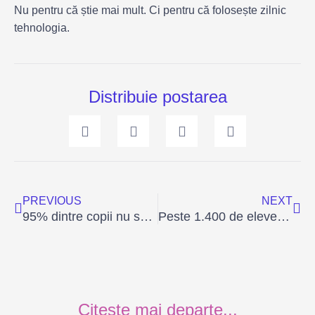
Nu pentru că știe mai mult. Ci pentru că folosește zilnic
tehnologia.
Distribuie postarea
Prev
Ne
PREVIOUS
NEXT
95% dintre copii nu spun când ceva îi deranjează online. Cum schimbăm asta?
Peste 1.400 de eleve din România au construit aplicații pentru probleme reale
Citește mai departe...