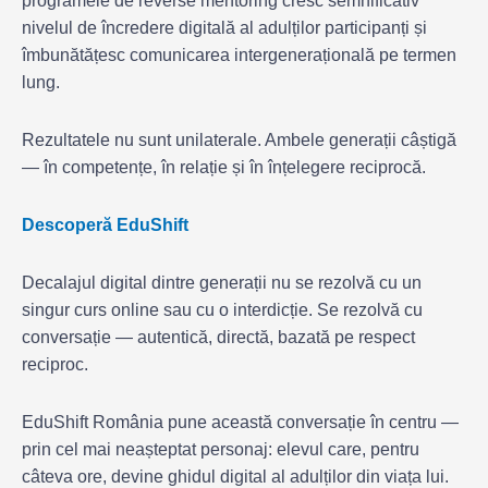
programele de reverse mentoring cresc semnificativ
nivelul de încredere digitală al adulților participanți și
îmbunătățesc comunicarea intergenerațională pe termen
lung.
Rezultatele nu sunt unilaterale. Ambele generații câștigă
— în competențe, în relație și în înțelegere reciprocă.
Descoperă EduShift
Decalajul digital dintre generații nu se rezolvă cu un
singur curs online sau cu o interdicție. Se rezolvă cu
conversație — autentică, directă, bazată pe respect
reciproc.
EduShift România pune această conversație în centru —
prin cel mai neașteptat personaj: elevul care, pentru
câteva ore, devine ghidul digital al adulților din viața lui.