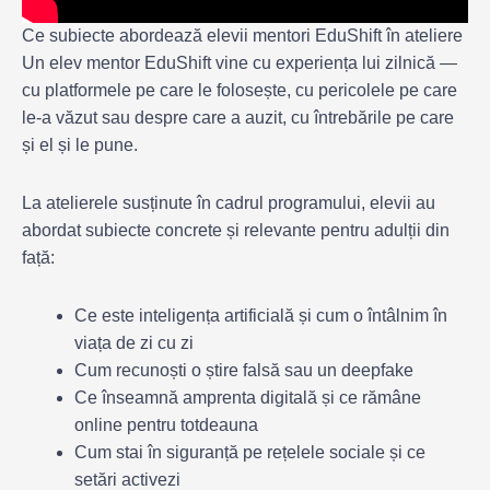
Ce subiecte abordează elevii mentori EduShift în ateliere
Un elev mentor EduShift vine cu experiența lui zilnică —
cu platformele pe care le folosește, cu pericolele pe care
le-a văzut sau despre care a auzit, cu întrebările pe care
și el și le pune.
La atelierele susținute în cadrul programului, elevii au
abordat subiecte concrete și relevante pentru adulții din
față:
Ce este inteligența artificială și cum o întâlnim în
viața de zi cu zi
Cum recunoști o știre falsă sau un deepfake
Ce înseamnă amprenta digitală și ce rămâne
online pentru totdeauna
Cum stai în siguranță pe rețelele sociale și ce
setări activezi