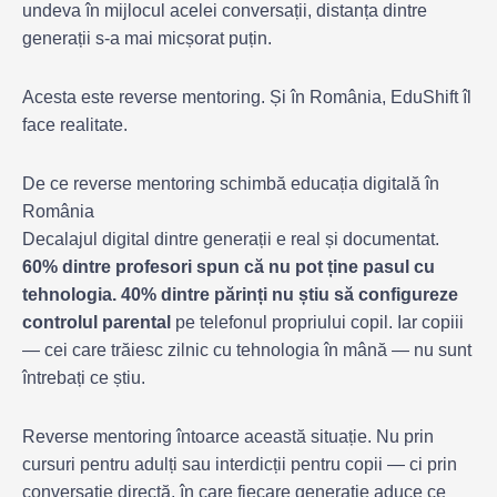
undeva în mijlocul acelei conversații, distanța dintre
generații s-a mai micșorat puțin.
Acesta este reverse mentoring. Și în România, EduShift îl
face realitate.
De ce reverse mentoring schimbă educația digitală în
România
Decalajul digital dintre generații e real și documentat.
60% dintre profesori spun că nu pot ține pasul cu
tehnologia. 40% dintre părinți nu știu să configureze
controlul parental
pe telefonul propriului copil. Iar copiii
— cei care trăiesc zilnic cu tehnologia în mână — nu sunt
întrebați ce știu.
Reverse mentoring întoarce această situație. Nu prin
cursuri pentru adulți sau interdicții pentru copii — ci prin
conversație directă, în care fiecare generație aduce ce