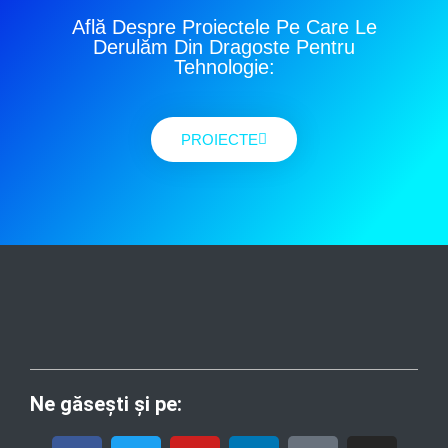
Află Despre Proiectele Pe Care Le
Derulăm Din Dragoste Pentru
Tehnologie:
PROIECTE
Ne găsești și pe:
F
T
Y
L
T
I