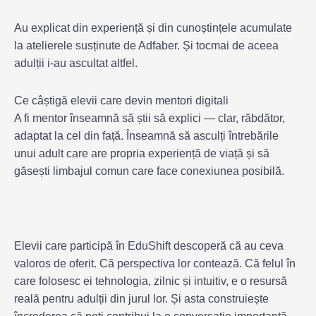
Au explicat din experiență și din cunoștințele acumulate
la atelierele susținute de Adfaber. Și tocmai de aceea
adulții i-au ascultat altfel.
Ce câștigă elevii care devin mentori digitali
A fi mentor înseamnă să știi să explici — clar, răbdător,
adaptat la cel din față. Înseamnă să asculți întrebările
unui adult care are propria experiență de viață și să
găsești limbajul comun care face conexiunea posibilă.
Elevii care participă în EduShift descoperă că au ceva
valoros de oferit. Că perspectiva lor contează. Că felul în
care folosesc ei tehnologia, zilnic și intuitiv, e o resursă
reală pentru adulții din jurul lor. Și asta construiește