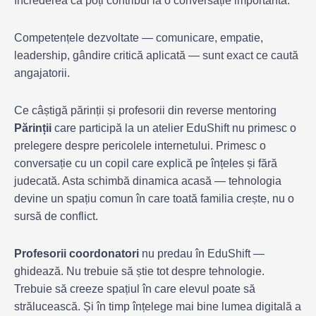
încrederea că poți contribui la o conversație importantă.
Competențele dezvoltate — comunicare, empatie,
leadership, gândire critică aplicată — sunt exact ce caută
angajatorii.
Ce câștigă părinții și profesorii din reverse mentoring
Părinții
care participă la un atelier EduShift nu primesc o
prelegere despre pericolele internetului. Primesc o
conversație cu un copil care explică pe înțeles și fără
judecată. Asta schimbă dinamica acasă — tehnologia
devine un spațiu comun în care toată familia crește, nu o
sursă de conflict.
Profesorii coordonatori
nu predau în EduShift —
ghidează. Nu trebuie să știe tot despre tehnologie.
Trebuie să creeze spațiul în care elevul poate să
strălucească. Și în timp înțelege mai bine lumea digitală a