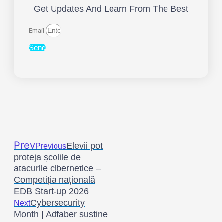
Get Updates And Learn From The Best
Email
Send
Prev
Elevii pot
Previous
proteja școlile de
atacurile cibernetice –
Competiția națională
EDB Start-up 2026
Cybersecurity
Next
Month | Adfaber susține