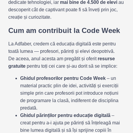
dedicate tehnologiei, iar
mai bine de 4.500 de elevi
au
descoperit cât de captivant poate fi să înveți prin joc,
creație și curiozitate.
Cum am contribuit la Code Week
La Adfaber, credem că educația digitală este pentru
toată lumea — profesori, părinți și elevi deopotrivă.
De aceea, anul acesta am pregătit și oferit
resurse
gratuite
pentru toți cei care și-au dorit să se implice:
Ghidul profesorilor pentru Code Week
– un
material practic plin de idei, activități și exerciții
simple prin care profesorii pot introduce noțiuni
de programare la clasă, indiferent de disciplina
predată.
Ghidul părinților pentru educație digitală
–
creat pentru a-i ajuta pe părinți să înțeleagă mai
bine lumea digitală și să își sprijine copiii în