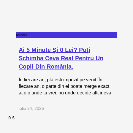
Adfaber
Ai 5 Minute Și 0 Lei? Poți
Schimba Ceva Real Pentru Un
Copil Din România.
În fiecare an, plătești impozit pe venit. În
fiecare an, o parte din el poate merge exact
acolo unde tu vrei, nu unde decide altcineva.
iulie 24, 2026