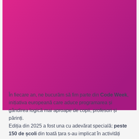
În fiecare an, ne bucurăm să fim parte din
Code Week
,
inițiativa europeană care aduce programarea și
gândirea logică mai aproape de copii, profesori și
părinți.
Ediția din 2025 a fost una cu adevărat specială:
peste
150 de școli
din toată țara s-au implicat în activități