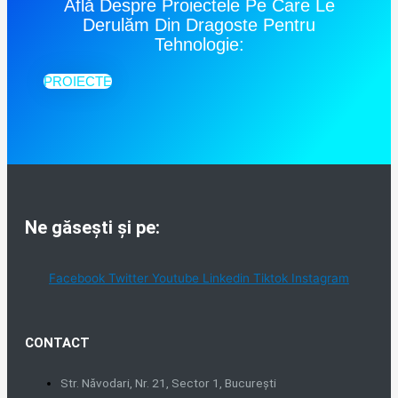
Află Despre Proiectele Pe Care Le
Derulăm Din Dragoste Pentru
Tehnologie:
PROIECTE
Ne găsești și pe:
Facebook
Twitter
Youtube
Linkedin
Tiktok
Instagram
CONTACT
Str. Năvodari, Nr. 21, Sector 1, București