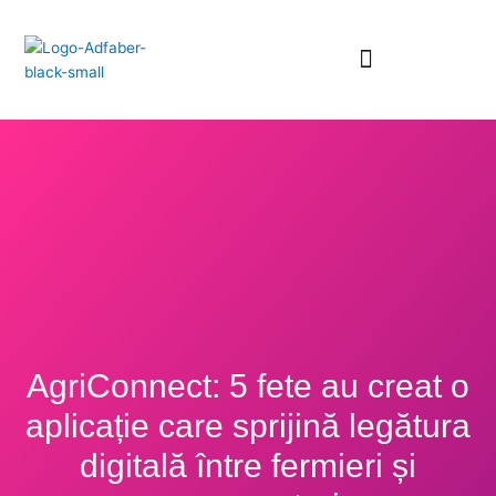
Skip
to
content
AgriConnect: 5 fete au creat o
aplicație care sprijină legătura
digitală între fermieri și