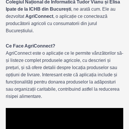
Colegiul Național de Informatică Tudor Vianu și Elisa
Ipate de la ICHB din București
, ne arată cum. Ele au
dezvoltat
AgriConnect
, o aplicație ce conectează
producătorii agricoli cu consumatorii din jurul
Bucureștiului.
Ce Face AgriConnect?
AgriConnect este o aplicație ce le permite vânzătorilor să-
și listeze complet produsele agricole, cu descrieri și
prețuri, și să ofere detalii despre locația produselor sau
opțiuni de livrare. Interesant este că aplicația include și
funcționalități pentru donarea produselor la adăposturi
sau organizații caritabile, contribuind astfel la reducerea
risipei alimentare.