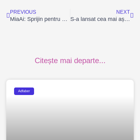
PREVIOUS
NEXT
MiaAi: Sprijin pentru educația elevilor din România.
S-a lansat cea mai așteptată competiție Java: „Învață să Programezi cu Alice” 2024!
Citește mai departe...
Adfaber