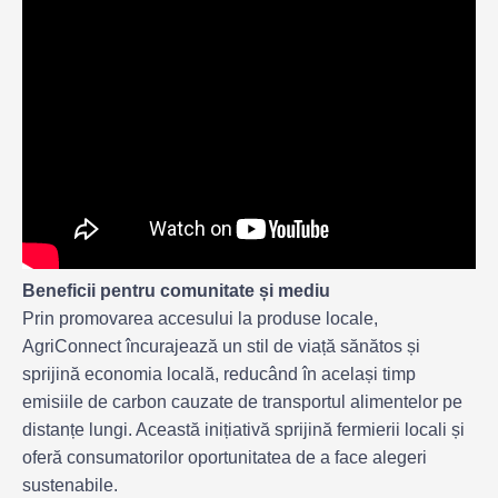
Beneficii pentru comunitate și mediu
Prin promovarea accesului la produse locale,
AgriConnect încurajează un stil de viață sănătos și
sprijină economia locală, reducând în același timp
emisiile de carbon cauzate de transportul alimentelor pe
distanțe lungi. Această inițiativă sprijină fermierii locali și
oferă consumatorilor oportunitatea de a face alegeri
sustenabile.