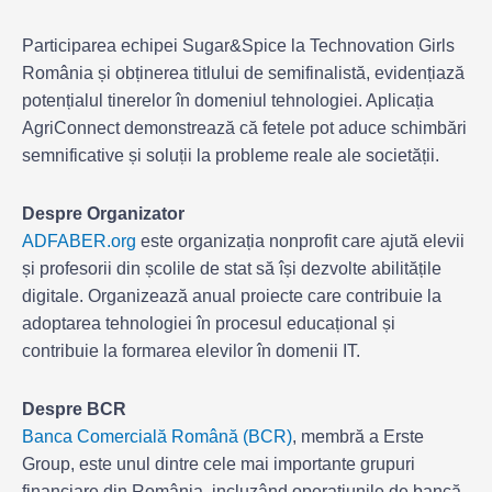
Participarea echipei Sugar&Spice la Technovation Girls
România și obținerea titlului de semifinalistă, evidențiază
potențialul tinerelor în domeniul tehnologiei. Aplicația
AgriConnect demonstrează că fetele pot aduce schimbări
semnificative și soluții la probleme reale ale societății.
Despre Organizator
ADFABER.org
este organizația nonprofit care ajută elevii
și profesorii din școlile de stat să își dezvolte abilitățile
digitale. Organizează anual proiecte care contribuie la
adoptarea tehnologiei în procesul educațional și
contribuie la formarea elevilor în domenii IT.
Despre BCR
Banca Comercială Română (BCR)
, membră a Erste
Group, este unul dintre cele mai importante grupuri
financiare din România, incluzând operaţiunile de bancă