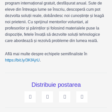
program internațional gratuit, desfășurat anual. Sute de
eleve din întreaga lume se înscriu, descoperă cum pot
dezvolta soluții reale, dobândesc noi cunoștințe și leagă
noi prietenii. Cu sprijinul mentorilor voluntari, al
profesorilor și părinților și folosind materialele puse la
dispoziție, fetele învață să dezvolte soluții tehnologice
care abordează și rezolvă probleme din lumea reală.
Află mai multe despre echipele semifinaliste în
https://bit.ly/3KfAjrU
.
Distribuie postarea
Prev
Ne