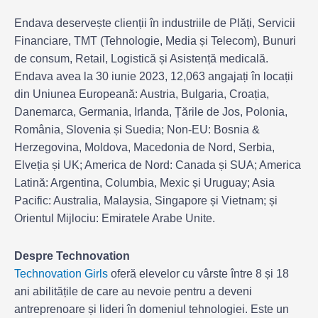
Endava deservește clienții în industriile de Plăți, Servicii
Financiare, TMT (Tehnologie, Media și Telecom), Bunuri
de consum, Retail, Logistică și Asistență medicală.
Endava avea la 30 iunie 2023, 12,063 angajați în locații
din Uniunea Europeană: Austria, Bulgaria, Croația,
Danemarca, Germania, Irlanda, Țările de Jos, Polonia,
România, Slovenia și Suedia; Non-EU: Bosnia &
Herzegovina, Moldova, Macedonia de Nord, Serbia,
Elveția și UK; America de Nord: Canada și SUA; America
Latină: Argentina, Columbia, Mexic și Uruguay; Asia
Pacific: Australia, Malaysia, Singapore și Vietnam; și
Orientul Mijlociu: Emiratele Arabe Unite.
Despre Technovation
Technovation Girls
oferă elevelor cu vârste între 8 și 18
ani abilitățile de care au nevoie pentru a deveni
antreprenoare și lideri în domeniul tehnologiei. Este un