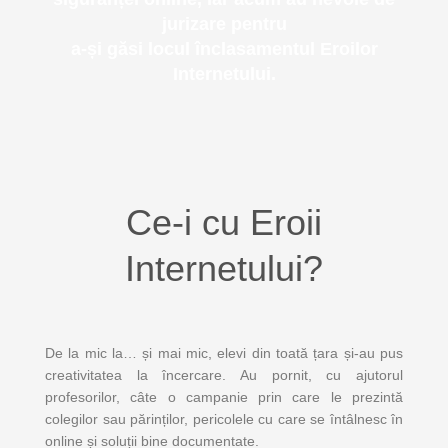
jurizare pentru
a-și găsi locul înclasamentul Eroilor
Internetului.
Ce-i cu Eroii
Internetului?
De la mic la… și mai mic, elevi din toată țara și-au pus
creativitatea la încercare. Au pornit, cu ajutorul
profesorilor, câte o campanie prin care le prezintă
colegilor sau părinților, pericolele cu care se întâlnesc în
online și soluții bine documentate.