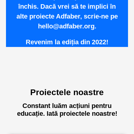
închis. Dacă vrei să te implici în
alte proiecte Adfaber, scrie-ne pe
hello@adfaber.org.
Revenim la ediția din 2022!
Proiectele noastre
Constant luăm acțiuni pentru
educație. Iată proiectele noastre!