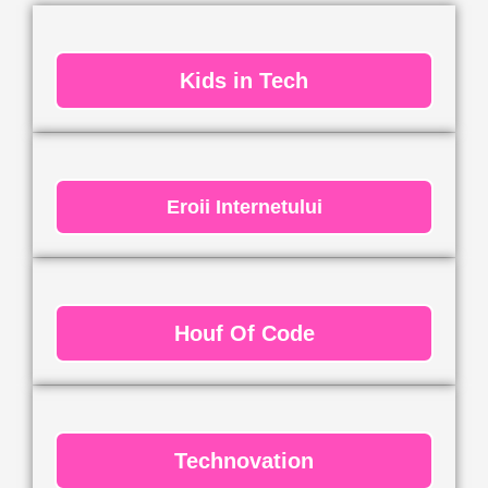
Kids in Tech
Eroii Internetului
Houf Of Code
Technovation