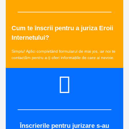
Cum te înscrii pentru a juriza Eroii
Internetului?
Simplu! Aplici completând formularul de mai jos, iar noi te
contactăm pentru a-ți oferi informațiile de care ai nevoie.
Înscrierile pentru jurizare s-au