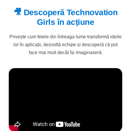
🎥 Descoperă Technovation
Girls în acțiune
Privește cum fetele din întreaga lume transformă ideile
lor în aplicații, dezvoltă echipe și descoperă că pot
face mai mult decât își imaginaseră.