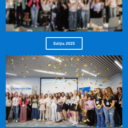
10:13
Echipa 5ToCode, Senior
10:13
Echipa NutriMinds, Junior
10:13
Echipa ITyap, Senior
Ediția 2025
10:13
Echipa MYBIT, Senior
5:16
Ioana Cheșa, Young Innovator Award
10:45
Echipa Smart Girls, Junior
10:55
Echipa Green Harmonizer, Junior
20:24
Echipa Byte Belles, Senior