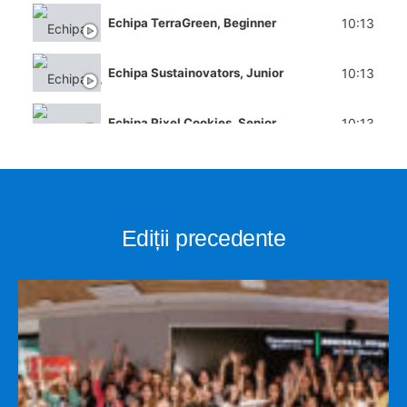
10:13
Echipa TerraGreen, Beginner
10:13
Echipa Sustainovators, Junior
10:13
Echipa Pixel Cookies, Senior
10:13
Echipa BB Girls, Senior
10:13
Echipa A.S.S.D.S., Senior
Ediții precedente
10:13
Echipa TogetherWeStand, Beginners
10:13
Echipa STARS CL, Senior
10:13
Echipa A&A Girls, Junior