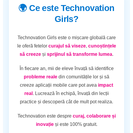
🌍 Ce este Technovation
Girls?
Technovation Girls este o mișcare globală care
le oferă fetelor
curajul să viseze
,
cunoștințele
să creeze
și
sprijinul să transforme lumea
.
În fiecare an, mii de eleve învață să identifice
probleme reale
din comunitățile lor și să
creeze aplicații mobile care pot avea
impact
real
. Lucrează în echipă, învață din lecții
practice și descoperă cât de mult pot realiza.
Technovation este despre
curaj, colaborare și
inovație
și este 100% gratuit.