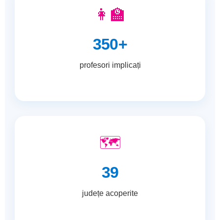
👩‍🏫
350+
profesori implicați
🗺️
39
județe acoperite