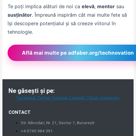
Te poți implica alături de noi ca
elevă
,
mentor
sau
susținător
. Împreună inspirăm cât mai multe fete să
își descopere potențialul și să creeze viitorul în
tehnologie.
Află mai multe pe adfaber.org/technovation
Ne găsești și pe:
Facebook
Twitter
Youtube
Linkedin
Tiktok
Instagram
CONTACT
Str. Năvodari, Nr. 21, Sector 1, București
+4 0745 984 391